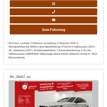
Zum Fahrzeug
522 € mtl., Laufzeit: 72 Monate, Anzahlung: €, Restrate: 20147 €,
Nettokreditbetrag: 45498 €, Bruttokreditbetrag: 57216.92 €, Sollzinssatz: 5,83 %,
eff. Jahreszins: 5,99 %, Abschlussgebühren: €, Ratenabsicherung: €, Art des
Sollzinssatzes: GEBUNDEN, Volkswagen Bank GmbH, Gifhorner Straße 57, 38112
Braunschweig
Nr.: 36417_az