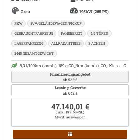
Grau
195kW (265 PS)
PKW
SUV/GELÄNDEWAGEN/PICKUP
GEBRAUCHTFAHRZEUG
FAHRBEREIT
4/5 TÜREN
LAGERFAHRZEUG
ALLRADANTRIEB
2 ACHSEN
2445 GESAMTGEWICHT
8,3 l/100km (komb.), 189 g CO
/km (komb.), CO₂-Klasse: G
2
Finanzierungsangebot
ab 522 €
Leasing-Gewerbe
ab 642 €
47.140,01 €
( inkl.19% MwSt.)
MwSt. ausweisbar.