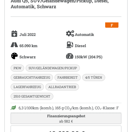
Audi Q5, SUV/Geländewagen/Pickup, Diesel,
Automatik, Schwarz
F
Juli 2022
Automatik
65.090 km
Diesel
Schwarz
150kW (204 PS)
PKW
SUV/GELÄNDEWAGEN/PICKUP
GEBRAUCHTFAHRZEUG
FAHRBEREIT
4/5 TÜREN
LAGERFAHRZEUG
ALLRADANTRIEB
2510 GESAMTGEWICHT
6,3 l/100km (komb.), 165 g CO
/km (komb.), CO₂-Klasse: F
2
Finanzierungsangebot
ab 582 €