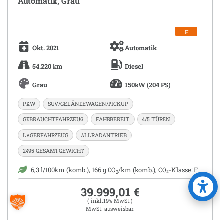
Automatik, Grau
F
Okt. 2021
Automatik
54.220 km
Diesel
Grau
150kW (204 PS)
PKW
SUV/GELÄNDEWAGEN/PICKUP
GEBRAUCHTFAHRZEUG
FAHRBEREIT
4/5 TÜREN
LAGERFAHRZEUG
ALLRADANTRIEB
2495 GESAMTGEWICHT
6,3 l/100km (komb.), 166 g CO
/km (komb.), CO₂-Klasse: F
2
39.999,01 €
( inkl.19% MwSt.)
MwSt. ausweisbar.