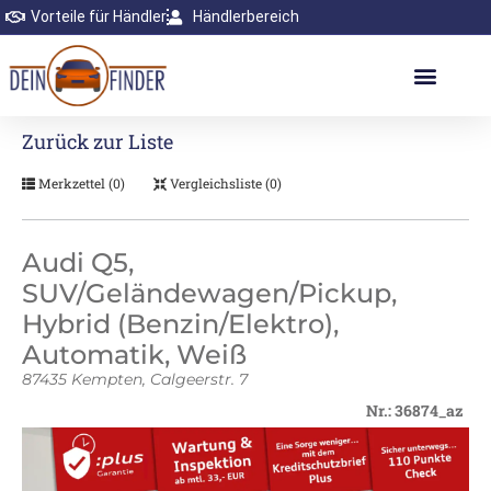
Vorteile für Händler
Händlerbereich
Zurück zur Liste
Merkzettel (
0
)
Vergleichsliste (
0
)
Audi Q5,
SUV/Geländewagen/Pickup,
Hybrid (Benzin/Elektro),
Automatik, Weiß
87435 Kempten, Calgeerstr. 7
Nr.: 36874_az