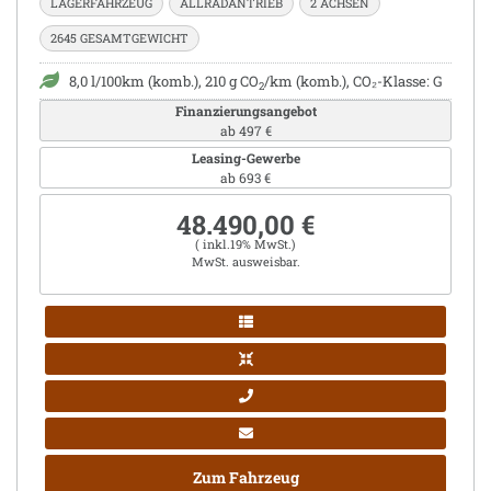
LAGERFAHRZEUG
ALLRADANTRIEB
2 ACHSEN
2645 GESAMTGEWICHT
8,0 l/100km (komb.), 210 g CO
/km (komb.), CO₂-Klasse: G
2
Finanzierungsangebot
ab 497 €
Leasing-Gewerbe
ab 693 €
48.490,00 €
( inkl.19% MwSt.)
MwSt. ausweisbar.
Zum Fahrzeug