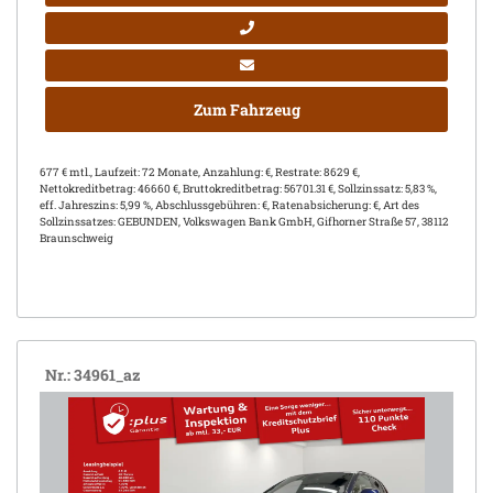
Zum Fahrzeug
677 € mtl., Laufzeit: 72 Monate, Anzahlung: €, Restrate: 8629 €,
Nettokreditbetrag: 46660 €, Bruttokreditbetrag: 56701.31 €, Sollzinssatz: 5,83 %,
eff. Jahreszins: 5,99 %, Abschlussgebühren: €, Ratenabsicherung: €, Art des
Sollzinssatzes: GEBUNDEN, Volkswagen Bank GmbH, Gifhorner Straße 57, 38112
Braunschweig
Nr.: 34961_az