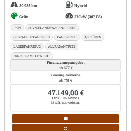
30.985 km
Hybrid
Grün
270kW (367 PS)
PKW
SUV/GELÄNDEWAGEN/PICKUP
GEBRAUCHTFAHRZEUG
FAHRBEREIT
4/5 TÜREN
LAGERFAHRZEUG
ALLRADANTRIEB
2660 GESAMTGEWICHT
Finanzierungsangebot
ab 677 €
Leasing-Gewerbe
ab 751 €
47.149,00 €
( inkl.19% MwSt.)
MwSt. ausweisbar.