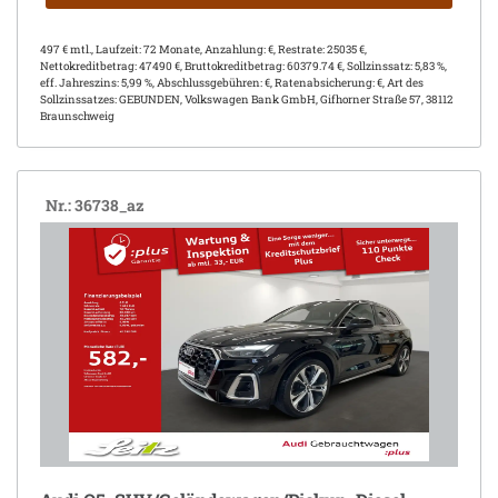
497 € mtl., Laufzeit: 72 Monate, Anzahlung: €, Restrate: 25035 €,
Nettokreditbetrag: 47490 €, Bruttokreditbetrag: 60379.74 €, Sollzinssatz: 5,83 %,
eff. Jahreszins: 5,99 %, Abschlussgebühren: €, Ratenabsicherung: €, Art des
Sollzinssatzes: GEBUNDEN, Volkswagen Bank GmbH, Gifhorner Straße 57, 38112
Braunschweig
Nr.: 36738_az