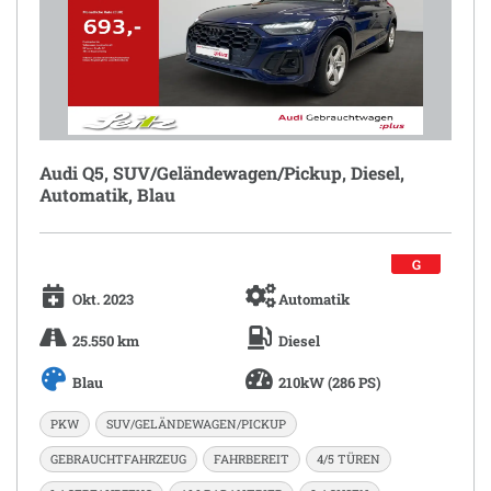
Audi Q5, SUV/Geländewagen/Pickup, Diesel,
Automatik, Blau
G
Okt. 2023
Automatik
25.550 km
Diesel
Blau
210kW (286 PS)
PKW
SUV/GELÄNDEWAGEN/PICKUP
GEBRAUCHTFAHRZEUG
FAHRBEREIT
4/5 TÜREN