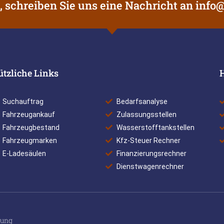
, schreiben Sie uns eine Nachricht an
info@
ützliche Links
Suchauftrag
Bedarfsanalyse
Fahrzeugankauf
Zulassungsstellen
Fahrzeugbestand
Wasserstofftankstellen
Fahrzeugmarken
Kfz-Steuer Rechner
E-Ladesäulen
Finanzierungsrechner
Dienstwagenrechner
rung