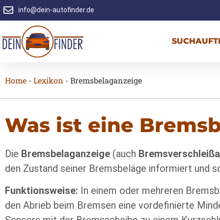
info@dein-autofinder.de
SUCHAUFT
Home
-
Lexikon
-
Bremsbelaganzeige
Was ist eine Brems
Die
Bremsbelaganzeige
(auch
Bremsverschleißa
den Zustand seiner Bremsbeläge informiert und so
Funktionsweise:
In einem oder mehreren Bremsbel
den Abrieb beim Bremsen eine vordefinierte Minde
Sensors mit der Bremsscheibe zu einem Kurzschlu