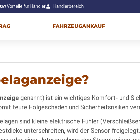
Vorteile für Händler
Händlerbereich
RAG
FAHRZEUGANKAUF
belaganzeige?
nzeige
genannt) ist ein wichtiges Komfort- und Sich
mit teure Folgeschäden und Sicherheitsrisiken ver
ägen sind kleine elektrische Fühler (Verschleißs
stdicke unterschreiten, wird der Sensor freigelegt
ss oder einer Unterbrechung des Stromkreises, was