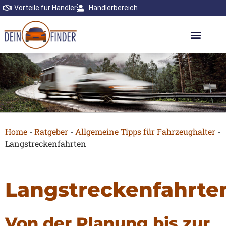
Vorteile für Händler
Händlerbereich
Home
-
Ratgeber
-
Allgemeine Tipps für Fahrzeughalter
-
Langstreckenfahrten
Langstreckenfahrte
Von der Planung bis zur