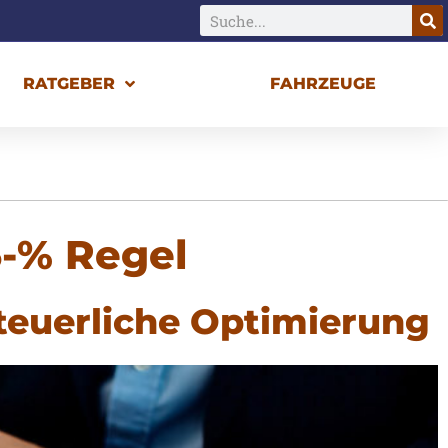
RATGEBER
FAHRZEUGE
5-% Regel
teuerliche Optimierung