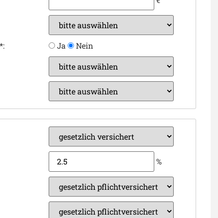
*:
Ja
Nein
%