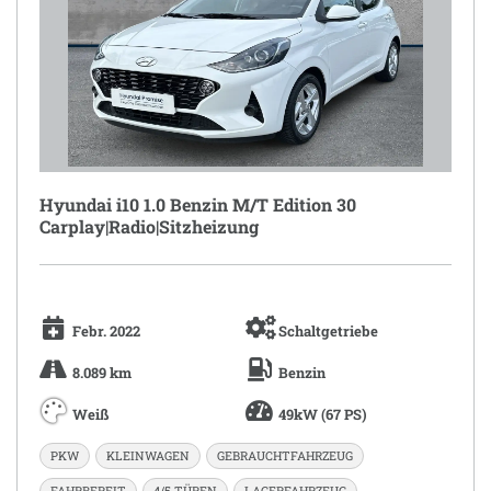
Hyundai i10 1.0 Benzin M/T Edition 30
Carplay|Radio|Sitzheizung
Febr. 2022
Schaltgetriebe
8.089 km
Benzin
Weiß
49kW (67 PS)
PKW
KLEINWAGEN
GEBRAUCHTFAHRZEUG
FAHRBEREIT
4/5 TÜREN
LAGERFAHRZEUG