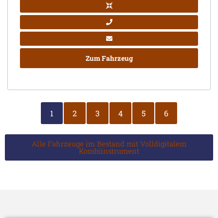
Zum Fahrzeug
1
2
3
4
5
6
Alle Fahrzeuge im Bestand mit Volldigitalem
Kombiinstrument