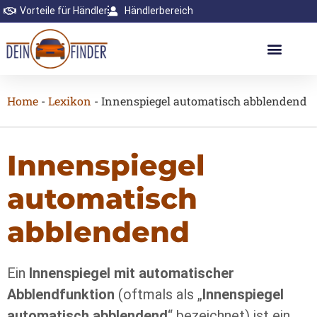
Vorteile für Händler
Händlerbereich
Home
-
Lexikon
-
Innenspiegel automatisch abblendend
Innenspiegel
automatisch
abblendend
Ein
Innenspiegel mit automatischer
Abblendfunktion
(oftmals als „
Innenspiegel
automatisch abblendend
“ bezeichnet) ist ein