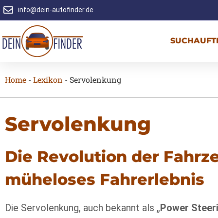
info@dein-autofinder.de
SUCHAUFT
Home
-
Lexikon
-
Servolenkung
Servolenkung
Die Revolution der Fahrz
müheloses Fahrerlebnis
Die Servolenkung, auch bekannt als „
Power Steer