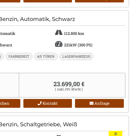
Benzin, Automatik, Schwarz
tomatik
112.800 km
chwarz
221kW (300 PS)
G
FAHRBEREIT
4/5 TÜREN
LAGERFAHRZEUG
23.699,00 €
( inkl.19% MwSt.)
ichen
Kontakt
Anfrage
Benzin, Schaltgetriebe, Weiß
D