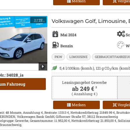
Merken
Vergle
1
/ 19
Volkswagen Golf, Limousine, 
Mai 2024
Sc
Benzin
W
PKW
LIMOUSINE
GEBRAUCHTFAHRZEU
5,4 l/100km (komb.), 121 g CO
/km (komb.
2
Nr.: 34028_is
Leasingangebot Gewerbe
um Fahrzeug
ab 249 €
2
( Anzahlung: € )
Merken
Vergle
eit: 48 Monate, Anzahlung: €, Restrate: 13313 €, Nettokreditbetrag: 21849.99 €, Bruttokred
 GEBUNDEN, Volkswagen Bank GmbH, Gifhorner Straße 57, 38112 Braunschweig
Zielgruppe: Gewerbe, Gesamtsumme: 11.952,00 €, Nettokreditbetrag: 21.850,00 €, Sollzins
 Braunschweig,