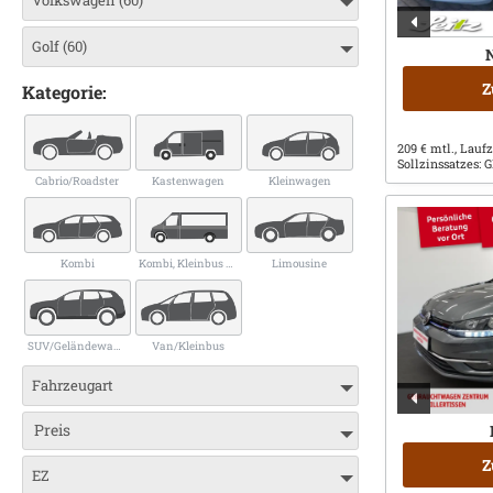
Golf (60)
N
Z
Kategorie:
209 € mtl., Laufz
Sollzinssatzes:
Cabrio/Roadster
Kastenwagen
Kleinwagen
Kombi
Kombi, Kleinbus bis 9 Sitze
Limousine
SUV/Geländewagen/Pickup
Van/Kleinbus
Fahrzeugart
Preis
Z
EZ