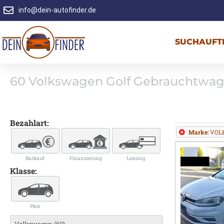
info@dein-autofinder.de
SUCHAUFT
60
Volkswagen Golf Gebrauchtwa
Bezahlart:
Marke:
VOL
Barkauf
Finanzierung
Leasing
Klasse:
Pkw
Volkswagen (60)