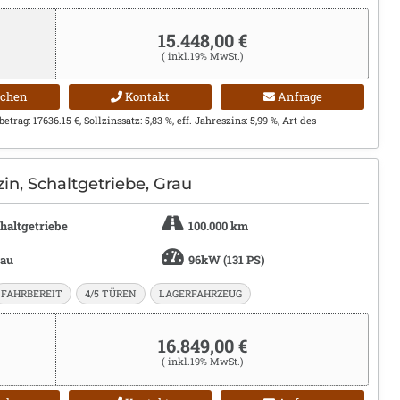
15.448,00 €
( inkl.19% MwSt.)
ichen
Kontakt
Anfrage
trag: 17636.15 €, Sollzinssatz: 5,83 %, eff. Jahreszins: 5,99 %, Art des
in, Schaltgetriebe, Grau
haltgetriebe
100.000 km
rau
96kW (131 PS)
FAHRBEREIT
4/5 TÜREN
LAGERFAHRZEUG
16.849,00 €
( inkl.19% MwSt.)