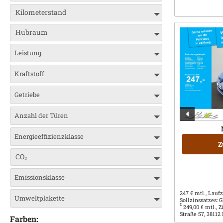
Kilometerstand
Hubraum
Leistung
Kraftstoff
Getriebe
Anzahl der Türen
Energieeffizienzklasse
Z
CO₂
Emissionsklasse
247 € mtl., Laufz
Umweltplakette
Sollzinssatzes:
2
249,00 € mtl., 
Straße 57, 38112
Farben: