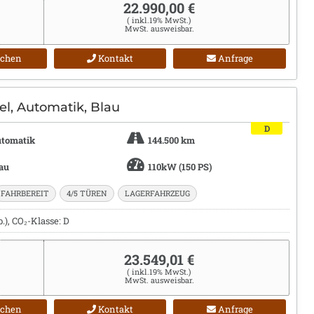
22.990,00 €
( inkl.19% MwSt.)
MwSt. ausweisbar.
ichen
Kontakt
Anfrage
el, Automatik, Blau
D
tomatik
144.500 km
au
110kW (150 PS)
FAHRBEREIT
4/5 TÜREN
LAGERFAHRZEUG
), CO₂-Klasse: D
23.549,01 €
( inkl.19% MwSt.)
MwSt. ausweisbar.
ichen
Kontakt
Anfrage