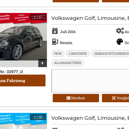
1
/ 17
Volkswagen Golf, Limousine, 
Juli 2016
Au
Benzin
S
PKW
LIMOUSINE
GEBRAUCHTFAHRZEU
ALLRADANTRIEB
Nr.: 32977_il
um Fahrzeug
Merken
Vergle
1
/ 18
Volkswagen Golf, Limousine, 