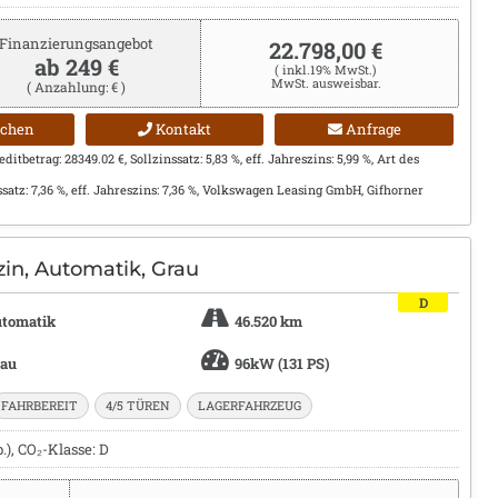
Finanzierungsangebot
22.798,00 €
ab 249 €
( inkl.19% MwSt.)
MwSt. ausweisbar.
( Anzahlung: € )
ichen
Kontakt
Anfrage
itbetrag: 28349.02 €, Sollzinssatz: 5,83 %, eff. Jahreszins: 5,99 %, Art des
ssatz: 7,36 %, eff. Jahreszins: 7,36 %, Volkswagen Leasing GmbH, Gifhorner
in, Automatik, Grau
D
tomatik
46.520 km
rau
96kW (131 PS)
FAHRBEREIT
4/5 TÜREN
LAGERFAHRZEUG
), CO₂-Klasse: D