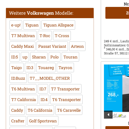
Nr
Weitere
Volkswagen
Modelle:
Z
e-up!
Tiguan
Tiguan Allspace
T7 Multivan
T-Roc
T-Cross
249 € mtl., Laufz
Sollzinssatzes:
Caddy Maxi
Passat Variant
Arteon
2
346,00 € mtl., 
Straße 57, 38112
ID.5
up
Sharan
Polo
Touran
Taigo
ID.3
Touareg
Tayron
ID.Buzz
T7__MODEL_OTHER
T6 Multivan
ID.7
T7 Transporter
T7 California
ID.4
T6 Transporter
Caddy
T6 California
T6 Caravelle
Crafter
Golf Sportsvan