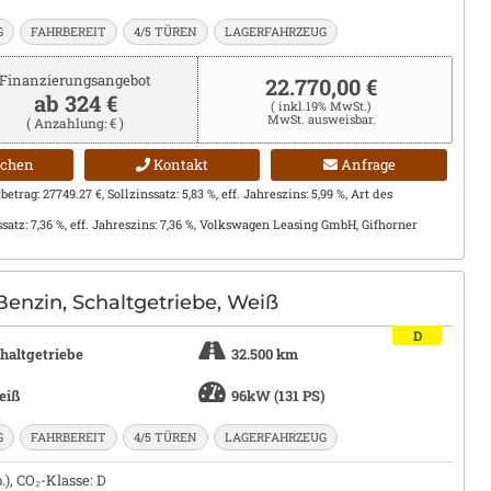
G
FAHRBEREIT
4/5 TÜREN
LAGERFAHRZEUG
Finanzierungsangebot
22.770,00 €
ab 324 €
( inkl.19% MwSt.)
MwSt. ausweisbar.
( Anzahlung: € )
ichen
Kontakt
Anfrage
trag: 27749.27 €, Sollzinssatz: 5,83 %, eff. Jahreszins: 5,99 %, Art des
ssatz: 7,36 %, eff. Jahreszins: 7,36 %, Volkswagen Leasing GmbH, Gifhorner
Benzin, Schaltgetriebe, Weiß
D
haltgetriebe
32.500 km
eiß
96kW (131 PS)
G
FAHRBEREIT
4/5 TÜREN
LAGERFAHRZEUG
), CO₂-Klasse: D