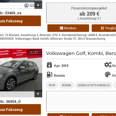
Finanzierungsangebot
ab 209 €
r.: 33469_vz
( Anzahlung: € )
um Fahrzeug
Merken
Vergle
eit: 72 Monate, Anzahlung: €, Restrate: 2791 €, Nettokreditbetrag: 14498 €, Bruttokreditbe
 GEBUNDEN, Volkswagen Bank GmbH, Gifhorner Straße 57, 38112 Braunschweig
1
/ 17
Volkswagen Golf, Kombi, Benz
Apr. 2019
Sc
Benzin
G
PKW
KOMBI
GEBRAUCHTFAHRZEUG
Nr.: 36904_il
um Fahrzeug