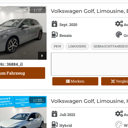
1
/ 17
Volkswagen Golf, Limousine, 
Sept. 2020
Au
Benzin
G
PKW
LIMOUSINE
GEBRAUCHTFAHRZEU
Nr.: 36884_il
um Fahrzeug
Merken
Vergle
1
/ 20
Volkswagen Golf, Limousine, 
Juli 2022
Au
Hybrid
W