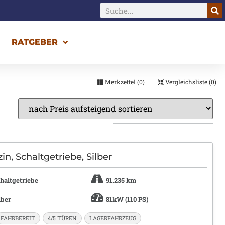
RATGEBER
FAHRZEUGE
Merkzettel (
0
)
Vergleichsliste (
0
)
n, Schaltgetriebe, Silber
haltgetriebe
91.235 km
lber
81kW (110 PS)
FAHRBEREIT
4/5 TÜREN
LAGERFAHRZEUG