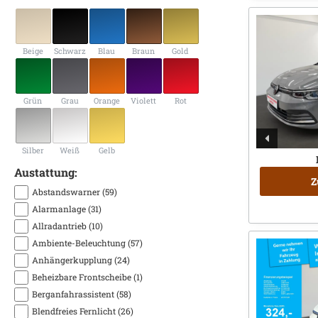
Beige
Schwarz
Blau
Braun
Gold
Grün
Grau
Orange
Violett
Rot
Silber
Weiß
Gelb
Austattung:
Z
Abstandswarner (59)
Alarmanlage (31)
Allradantrieb (10)
Ambiente-Beleuchtung (57)
Anhängerkupplung (24)
Beheizbare Frontscheibe (1)
Berganfahrassistent (58)
Blendfreies Fernlicht (26)