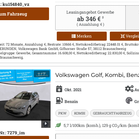
.: ku154840_vz
Leasingangebot Gewerbe
um Fahrzeug
ab 346 €
2
( Anzahlung: € )
Merken
Vergle
eit: 72 Monate, Anzahlung: €, Restrate: 10666 €, Nettokreditbetrag: 22448.01 €, Bruttokred
 GEBUNDEN, Volkswagen Bank GmbH, Gifhorner Straße 57, 38112 Braunschweig
Zielgruppe: Gewerbe, Gesamtsumme: 16.608,00 €, Nettokreditbetrag: 22.830,00 €, Sollzin
 Braunschweig,
1
/ 7
Volkswagen Golf, Kombi, Benz
Okt. 2021
Au
Benzin
G
PKW
KOMBI
GEBRAUCHTFAHRZEUG
5,7 l/100km (komb.), 129 g CO
/km (komb.
2
Nr.: 7279_im