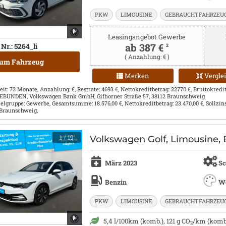
PKW
LIMOUSINE
GEBRAUCHTFAHRZEU
Leasingangebot Gewerbe
ab 387 €
Nr.: 5264_li
2
( Anzahlung: € )
um Fahrzeug
Merken
Vergle
eit: 72 Monate, Anzahlung: €, Restrate: 4693 €, Nettokreditbetrag: 22770 €, Bruttokreditbe
 GEBUNDEN, Volkswagen Bank GmbH, Gifhorner Straße 57, 38112 Braunschweig
Zielgruppe: Gewerbe, Gesamtsumme: 18.576,00 €, Nettokreditbetrag: 23.470,00 €, Sollzin
 Braunschweig,
1
/ 19
Volkswagen Golf, Limousine, 
März 2023
Sc
Benzin
W
PKW
LIMOUSINE
GEBRAUCHTFAHRZEU
5,4 l/100km (komb.), 121 g CO
/km (komb.
2