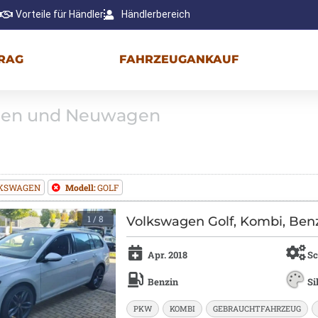
Vorteile für Händler
Händlerbereich
RAG
FAHRZEUGANKAUF
gen und Neuwagen
KSWAGEN
Modell:
GOLF
1
/ 8
Volkswagen Golf, Kombi, Benzi
Apr. 2018
Sc
Benzin
Si
PKW
KOMBI
GEBRAUCHTFAHRZEUG