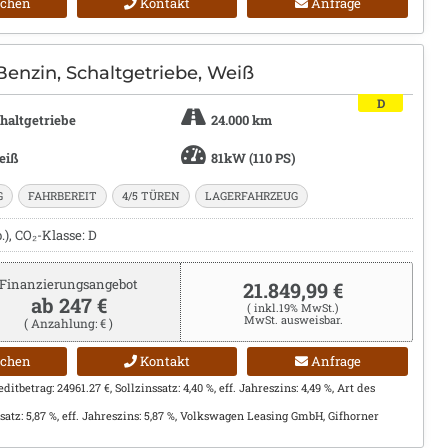
ichen
Kontakt
Anfrage
Benzin, Schaltgetriebe, Weiß
D
haltgetriebe
24.000 km
eiß
81kW (110 PS)
G
FAHRBEREIT
4/5 TÜREN
LAGERFAHRZEUG
), CO₂-Klasse: D
Finanzierungsangebot
21.849,99 €
ab 247 €
( inkl.19% MwSt.)
MwSt. ausweisbar.
( Anzahlung: € )
ichen
Kontakt
Anfrage
itbetrag: 24961.27 €, Sollzinssatz: 4,40 %, eff. Jahreszins: 4,49 %, Art des
satz: 5,87 %, eff. Jahreszins: 5,87 %, Volkswagen Leasing GmbH, Gifhorner