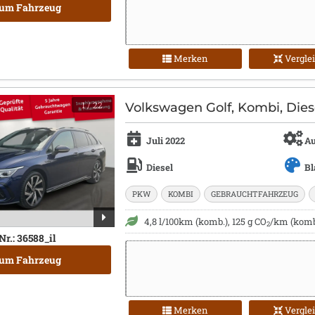
um Fahrzeug
Merken
Vergle
1
/ 22
Volkswagen Golf, Kombi, Dies
Juli 2022
Au
Diesel
Bl
PKW
KOMBI
GEBRAUCHTFAHRZEUG
4,8 l/100km (komb.), 125 g CO
/km (komb.
2
Nr.: 36588_il
um Fahrzeug
Merken
Vergle