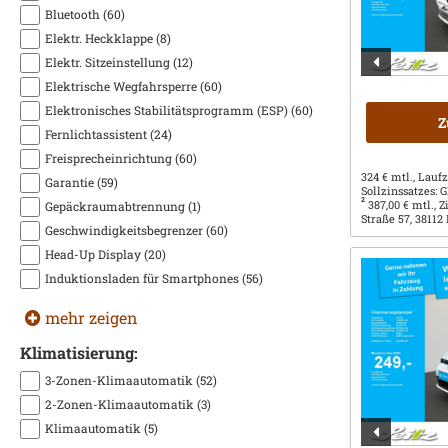
Bluetooth (60)
Elektr. Heckklappe (8)
Elektr. Sitzeinstellung (12)
Elektrische Wegfahrsperre (60)
Elektronisches Stabilitätsprogramm (ESP) (60)
Z
Fernlichtassistent (24)
Freisprecheinrichtung (60)
324 € mtl., Laufz
Garantie (59)
Sollzinssatzes:
2
387,00 € mtl., 
Gepäckraumabtrennung (1)
Straße 57, 38112
Geschwindigkeitsbegrenzer (60)
Head-Up Display (20)
Induktionsladen für Smartphones (56)
mehr zeigen
Klimatisierung:
3-Zonen-Klimaautomatik (52)
2-Zonen-Klimaautomatik (3)
Klimaautomatik (5)