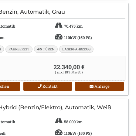
Benzin, Automatik, Grau
tomatik
70.475 km
rau
110kW (150 PS)
G
FAHRBEREIT
4/5 TÜREN
LAGERFAHRZEUG
22.340,00 €
( inkl.19% MwSt.)
ichen
Kontakt
Anfrage
Hybrid (Benzin/Elektro), Automatik, Weiß
tomatik
58.000 km
eiß
110kW (150 PS)