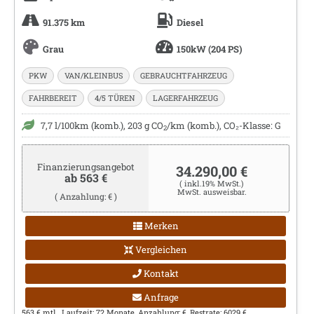
91.375 km
Diesel
Grau
150kW (204 PS)
PKW
VAN/KLEINBUS
GEBRAUCHTFAHRZEUG
FAHRBEREIT
4/5 TÜREN
LAGERFAHRZEUG
7,7 l/100km (komb.), 203 g CO
/km (komb.), CO₂-Klasse: G
2
Finanzierungsangebot
34.290,00 €
ab 563 €
( inkl.19% MwSt.)
MwSt. ausweisbar.
( Anzahlung: € )
Merken
Vergleichen
Kontakt
Anfrage
563 € mtl., Laufzeit: 72 Monate, Anzahlung: €, Restrate: 6029 €,