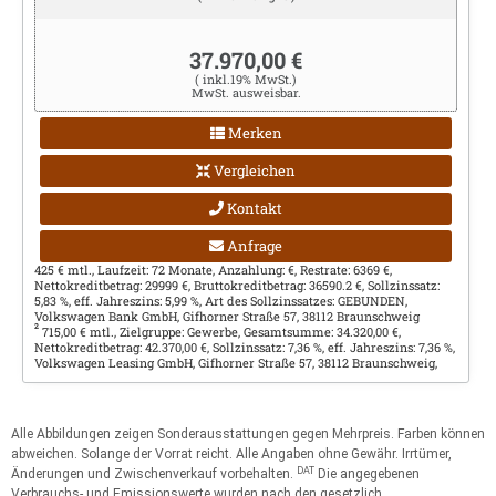
37.970,00 €
( inkl.19% MwSt.)
MwSt. ausweisbar.
Merken
Vergleichen
Kontakt
Anfrage
425 € mtl., Laufzeit: 72 Monate, Anzahlung: €, Restrate: 6369 €,
Nettokreditbetrag: 29999 €, Bruttokreditbetrag: 36590.2 €, Sollzinssatz:
5,83 %, eff. Jahreszins: 5,99 %, Art des Sollzinssatzes: GEBUNDEN,
Volkswagen Bank GmbH, Gifhorner Straße 57, 38112 Braunschweig
2
715,00 € mtl., Zielgruppe: Gewerbe, Gesamtsumme: 34.320,00 €,
Nettokreditbetrag: 42.370,00 €, Sollzinssatz: 7,36 %, eff. Jahreszins: 7,36 %,
Volkswagen Leasing GmbH, Gifhorner Straße 57, 38112 Braunschweig,
Alle Abbildungen zeigen Sonderausstattungen gegen Mehrpreis. Farben können
abweichen. Solange der Vorrat reicht. Alle Angaben ohne Gewähr. Irrtümer,
DAT
Änderungen und Zwischenverkauf vorbehalten.
Die angegebenen
Verbrauchs- und Emissionswerte wurden nach den gesetzlich