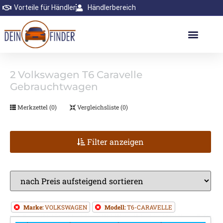
Vorteile für Händler
Händlerbereich
2
Volkswagen T6 Caravelle
Gebrauchtwagen
Merkzettel (
0
)
Vergleichsliste (
0
)
Filter anzeigen
Marke:
VOLKSWAGEN
Modell:
T6-CARAVELLE