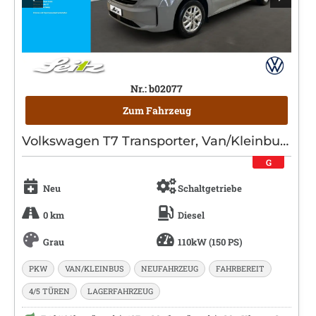
Nr.: b02077
Zum Fahrzeug
Volkswagen T7 Transporter, Van/Kleinbus, Diesel, Schaltgetriebe, Grau
G
Neu
Schaltgetriebe
0 km
Diesel
Grau
110kW (150 PS)
PKW
VAN/KLEINBUS
NEUFAHRZEUG
FAHRBEREIT
4/5 TÜREN
LAGERFAHRZEUG