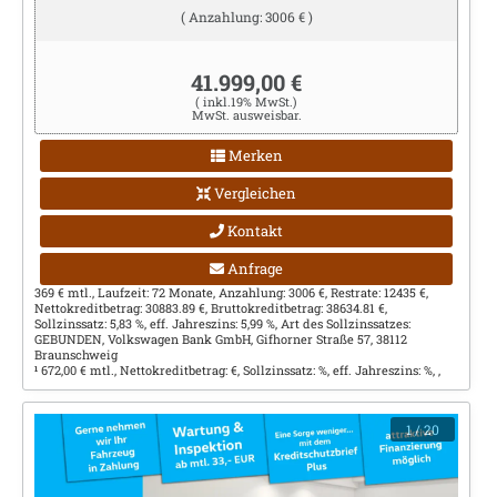
( Anzahlung: 3006 € )
41.999,00 €
( inkl.19% MwSt.)
MwSt. ausweisbar.
Merken
Vergleichen
Kontakt
Anfrage
369 € mtl., Laufzeit: 72 Monate, Anzahlung: 3006 €, Restrate: 12435 €,
Nettokreditbetrag: 30883.89 €, Bruttokreditbetrag: 38634.81 €,
Sollzinssatz: 5,83 %, eff. Jahreszins: 5,99 %, Art des Sollzinssatzes:
GEBUNDEN, Volkswagen Bank GmbH, Gifhorner Straße 57, 38112
Braunschweig
672,00 € mtl., Nettokreditbetrag: €, Sollzinssatz: %, eff. Jahreszins: %, ,
1
1
/ 20