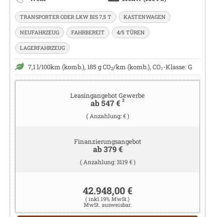
TRANSPORTER ODER LKW BIS 7,5 T
KASTENWAGEN
NEUFAHRZEUG
FAHRBEREIT
4/5 TÜREN
LAGERFAHRZEUG
7,1 l/100km (komb.), 185 g CO
/km (komb.), CO₂-Klasse: G
2
Leasingangebot Gewerbe
2
ab 547 €
( Anzahlung: € )
Finanzierungsangebot
ab 379 €
( Anzahlung: 3119 € )
42.948,00 €
( inkl.19% MwSt.)
MwSt. ausweisbar.