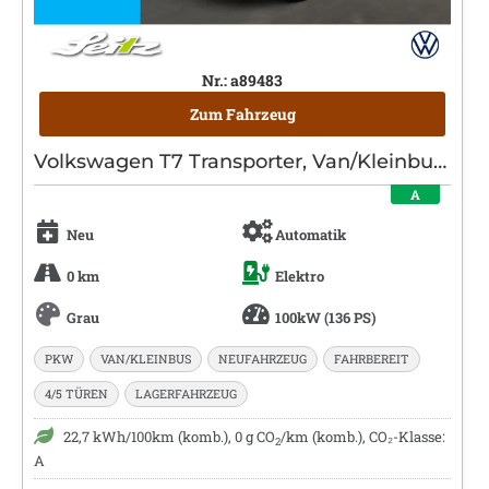
Nr.: a89483
Zum Fahrzeug
Volkswagen T7 Transporter, Van/Kleinbus, Elektro, Automatik, Grau
A
Neu
Automatik
0 km
Elektro
Grau
100kW (136 PS)
PKW
VAN/KLEINBUS
NEUFAHRZEUG
FAHRBEREIT
4/5 TÜREN
LAGERFAHRZEUG
22,7 kWh/100km (komb.), 0 g CO
/km (komb.), CO₂-Klasse:
2
A