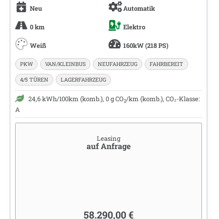
Neu
Automatik
0 km
Elektro
Weiß
160kW (218 PS)
PKW
VAN/KLEINBUS
NEUFAHRZEUG
FAHRBEREIT
4/5 TÜREN
LAGERFAHRZEUG
24,6 kWh/100km (komb.), 0 g CO
/km (komb.), CO₂-Klasse:
2
A
Leasing
auf Anfrage
58.290,00 €