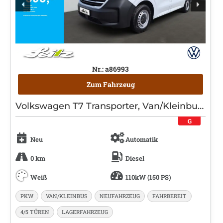
Nr.: a86993
Zum Fahrzeug
Volkswagen T7 Transporter, Van/Kleinbus, Diesel, Automatik, Weiß
G
Neu
Automatik
0 km
Diesel
Weiß
110kW (150 PS)
PKW
VAN/KLEINBUS
NEUFAHRZEUG
FAHRBEREIT
4/5 TÜREN
LAGERFAHRZEUG