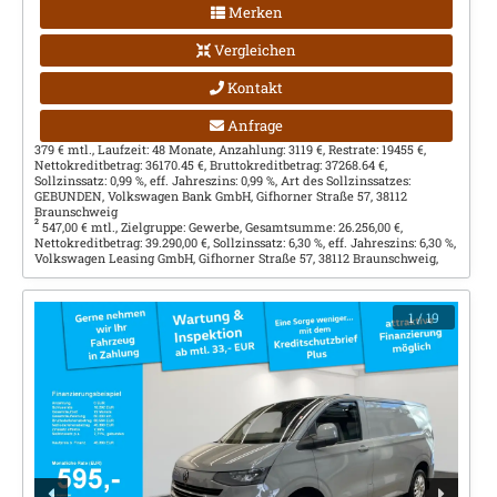
Merken
Vergleichen
Kontakt
Anfrage
379 € mtl., Laufzeit: 48 Monate, Anzahlung: 3119 €, Restrate: 19455 €,
Nettokreditbetrag: 36170.45 €, Bruttokreditbetrag: 37268.64 €,
Sollzinssatz: 0,99 %, eff. Jahreszins: 0,99 %, Art des Sollzinssatzes:
GEBUNDEN, Volkswagen Bank GmbH, Gifhorner Straße 57, 38112
Braunschweig
2
547,00 € mtl., Zielgruppe: Gewerbe, Gesamtsumme: 26.256,00 €,
Nettokreditbetrag: 39.290,00 €, Sollzinssatz: 6,30 %, eff. Jahreszins: 6,30 %,
Volkswagen Leasing GmbH, Gifhorner Straße 57, 38112 Braunschweig,
1
/ 19