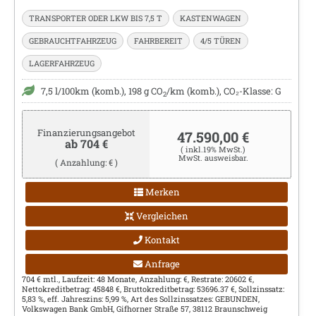
TRANSPORTER ODER LKW BIS 7,5 T
KASTENWAGEN
GEBRAUCHTFAHRZEUG
FAHRBEREIT
4/5 TÜREN
LAGERFAHRZEUG
7,5 l/100km (komb.), 198 g CO
/km (komb.), CO₂-Klasse: G
2
Finanzierungsangebot
47.590,00 €
ab 704 €
( inkl.19% MwSt.)
MwSt. ausweisbar.
( Anzahlung: € )
Merken
Vergleichen
Kontakt
Anfrage
704 € mtl., Laufzeit: 48 Monate, Anzahlung: €, Restrate: 20602 €,
Nettokreditbetrag: 45848 €, Bruttokreditbetrag: 53696.37 €, Sollzinssatz:
5,83 %, eff. Jahreszins: 5,99 %, Art des Sollzinssatzes: GEBUNDEN,
Volkswagen Bank GmbH, Gifhorner Straße 57, 38112 Braunschweig