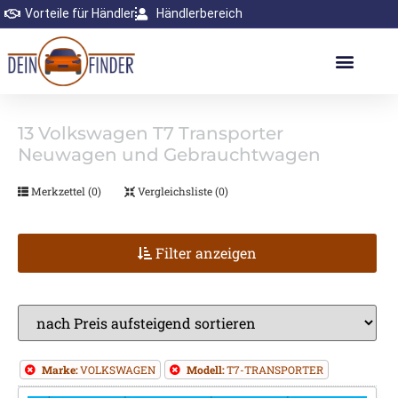
Vorteile für Händler
Händlerbereich
13
Volkswagen T7 Transporter
Neuwagen und Gebrauchtwagen
Merkzettel (
0
)
Vergleichsliste (
0
)
Filter anzeigen
Marke:
VOLKSWAGEN
Modell:
T7-TRANSPORTER