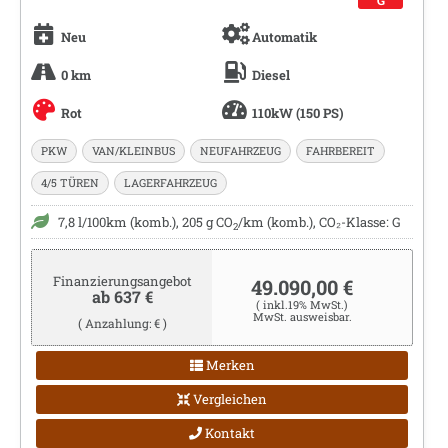
G
Neu
Automatik
0 km
Diesel
Rot
110kW (150 PS)
PKW
VAN/KLEINBUS
NEUFAHRZEUG
FAHRBEREIT
4/5 TÜREN
LAGERFAHRZEUG
7,8 l/100km (komb.), 205 g CO
/km (komb.), CO₂-Klasse: G
2
Finanzierungsangebot
49.090,00 €
ab 637 €
( inkl.19% MwSt.)
MwSt. ausweisbar.
( Anzahlung: € )
Merken
Vergleichen
Kontakt