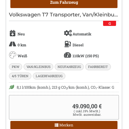
Zum Fahrzeug
Volkswagen T7 Transporter, Van/Kleinbus, Diesel, Automatik, Weiß
G
Neu
Automatik
0 km
Diesel
Weiß
110kW (150 PS)
PKW
VAN/KLEINBUS
NEUFAHRZEUG
FAHRBEREIT
4/5 TÜREN
LAGERFAHRZEUG
8,1 l/100km (komb.), 213 g CO
/km (komb.), CO₂-Klasse: G
2
49.090,00 €
( inkl.19% MwSt.)
MwSt. ausweisbar.
Merken