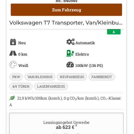
Nr.: b40545
Zum Fahrzeug
Volkswagen T7 Transporter, Van/Kleinbus, Elektro, Automatik, Weiß
A
Neu
Automatik
0 km
Elektro
Weiß
100kW (136 PS)
PKW
VAN/KLEINBUS
NEUFAHRZEUG
FAHRBEREIT
4/5 TÜREN
LAGERFAHRZEUG
21,9 kWh/100km (komb.), 0 g CO
/km (komb.), CO₂-Klasse:
2
A
Leasingangebot Gewerbe
2
ab 623 €