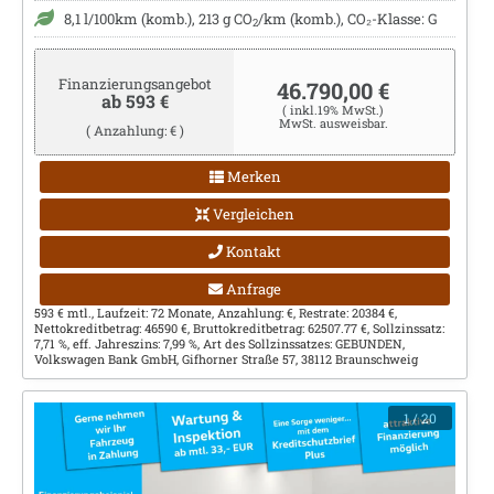
8,1 l/100km (komb.), 213 g CO
/km (komb.), CO₂-Klasse: G
2
Finanzierungsangebot
46.790,00 €
ab 593 €
( inkl.19% MwSt.)
MwSt. ausweisbar.
( Anzahlung: € )
Merken
Vergleichen
Kontakt
Anfrage
593 € mtl., Laufzeit: 72 Monate, Anzahlung: €, Restrate: 20384 €,
Nettokreditbetrag: 46590 €, Bruttokreditbetrag: 62507.77 €, Sollzinssatz:
7,71 %, eff. Jahreszins: 7,99 %, Art des Sollzinssatzes: GEBUNDEN,
Volkswagen Bank GmbH, Gifhorner Straße 57, 38112 Braunschweig
1
/ 20