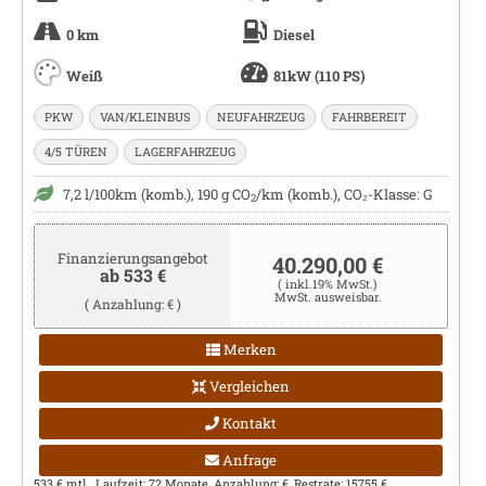
0 km
Diesel
Weiß
81kW (110 PS)
PKW
VAN/KLEINBUS
NEUFAHRZEUG
FAHRBEREIT
4/5 TÜREN
LAGERFAHRZEUG
7,2 l/100km (komb.), 190 g CO
/km (komb.), CO₂-Klasse: G
2
Finanzierungsangebot
40.290,00 €
ab 533 €
( inkl.19% MwSt.)
MwSt. ausweisbar.
( Anzahlung: € )
Merken
Vergleichen
Kontakt
Anfrage
533 € mtl., Laufzeit: 72 Monate, Anzahlung: €, Restrate: 15755 €,