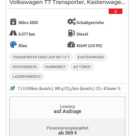
Volkswagen T7 Transporter, Kastenwagen, Diesel, Schaltgetriebe, Blau
G
März 2025
Schaltgetriebe
6.277 km
Diesel
Blau
81kW (110 PS)
TRANSPORTER ODER LKW BIS 7,5 T
KASTENWAGEN
NEUFAHRZEUG
FAHRBEREIT
4/5 TÜREN
LAGERFAHRZEUG
7,1 l/100km (komb.), 185 g CO
/km (komb.), CO₂-Klasse: G
2
Leasing
auf Anfrage
Finanzierungsangebot
ab 369 €