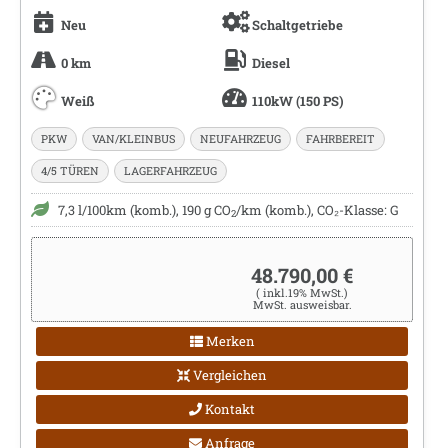
Neu
Schaltgetriebe
0 km
Diesel
Weiß
110kW (150 PS)
PKW
VAN/KLEINBUS
NEUFAHRZEUG
FAHRBEREIT
4/5 TÜREN
LAGERFAHRZEUG
7,3 l/100km (komb.), 190 g CO
/km (komb.), CO₂-Klasse: G
2
48.790,00 €
( inkl.19% MwSt.)
MwSt. ausweisbar.
Merken
Vergleichen
Kontakt
Anfrage