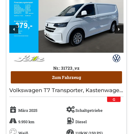
Nr.: 31723_vz
Zum Fahrzeug
Volkswagen T7 Transporter, Kastenwagen, Diesel, Schaltgetriebe, Weiß
G
März 2025
Schaltgetriebe
9.950 km
Diesel
Weiß
110kW (150 PS)