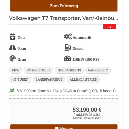
Zum Fahrzeug
Volkswagen T7 Transporter, Van/Kleinbus, Diesel, Automatik, Grau
G
Neu
Automatik
0 km
Diesel
Grau
110kW (150 PS)
PKW
VAN/KLEINBUS
NEUFAHRZEUG
FAHRBEREIT
4/5 TÜREN
LAGERFAHRZEUG
ALLRADANTRIEB
8,6 l/100km (komb.), 224 g CO
/km (komb.), CO₂-Klasse: G
2
53.190,00 €
( inkl.19% MwSt.)
MwSt. ausweisbar.
Merken