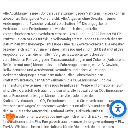
Alle Abbildungen zeigen Sonderausstattungen gegen Mehrpreis. Farben können
abweichen. Solange der Vorrat reicht. Alle Angaben ohne Gewähr. Irrtümer,
DAT
Änderungen und Zwischenverkauf vorbehalten.
Die angegebenen
Verbrauchs- und Emissionswerte wurden nach den gesetzlich
vorgeschriebenen Messverfahren ermittelt. Am 1. Januar 2022 hat der WLTP-
Prüfzyklus den NEFZ-Prüfzyklus vollständig ersetzt, sodass für nach diesem
Datum neu typgenehmigte Fahrzeuge keine NEFZ-Werte vorliegen. Die Angaben
beziehen sich nicht auf ein einzelnes Fahrzeug und sind nicht Bestandteil des
Angebots, sondern dienen allein Vergleichszwecken zwischen den
verschiedenen Fahrzeugtypen. Zusatzausstattungen und Zubehör (Anbauteile,
Reifenformat usw.) können relevante Fahrzeugparameter, wie z. B. Gewicht,
Rollwiderstand und Aerodynamik verändern und neben Witterungs- und
Verkehrsbedingungen sowie dem individuellen Fahrverhalten den
Kraftstoffverbrauch, den Stromverbrauch, die CO₂-Emissionen und die
Fahrleistungswerte eines Fahrzeugs beeinflussen. Weitere Informationen zum
offiziellen Kraftstoffverbrauch und den offiziellen spezifischen CO₂-Emissionen
neuer Personenkraftwagen können dem „Leitfaden über den
Kraftstoffverbrauch, die CO₂-Emissionen und den Stromverbrauch neuer
Personenkraftwagen“ entnommen werden, der an allen Verkaufsstellen und bei
der DAT Deutsche Automobil Treuhand GmbH, Hellmuth-Hirth-Str. 1, D-73760
www.dat.de
Ostfildern oder unter
unentgeltlich erhältlich ist. Für weitere
Informationen siehe Pkw-Energieverbrauchskennzeichnungsverordnung – Pkw-
EnVKV. Wir übernehmen keine Haftung für die Richtigkeit der mittels des