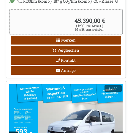
7,1 l/100km (komb.), 187 g CO
/km (komb.), CO₂-Klasse: G
2
45.390,00 €
( inkl.19% MwSt.)
MwSt. ausweisbar.
Merken
Vergleichen
Kontakt
Anfrage
1
/ 20