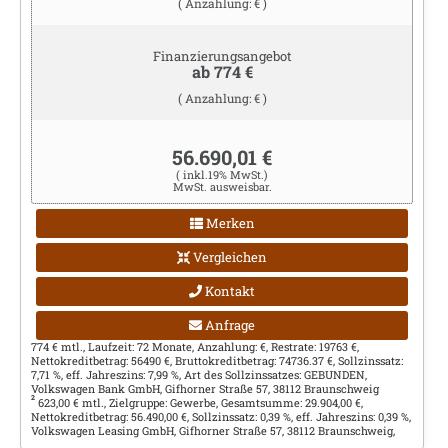
( Anzahlung: € )
Finanzierungsangebot
ab 774 €
( Anzahlung: € )
56.690,01 €
( inkl.19% MwSt.)
MwSt. ausweisbar.
Merken
Vergleichen
Kontakt
Anfrage
774 € mtl., Laufzeit: 72 Monate, Anzahlung: €, Restrate: 19763 €,
Nettokreditbetrag: 56490 €, Bruttokreditbetrag: 74736.37 €, Sollzinssatz:
7,71 %, eff. Jahreszins: 7,99 %, Art des Sollzinssatzes: GEBUNDEN,
Volkswagen Bank GmbH, Gifhorner Straße 57, 38112 Braunschweig
2
623,00 € mtl., Zielgruppe: Gewerbe, Gesamtsumme: 29.904,00 €,
Nettokreditbetrag: 56.490,00 €, Sollzinssatz: 0,39 %, eff. Jahreszins: 0,39 %,
Volkswagen Leasing GmbH, Gifhorner Straße 57, 38112 Braunschweig,