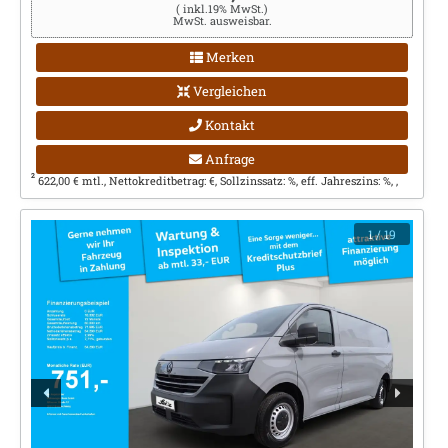
( inkl.19% MwSt.)
MwSt. ausweisbar.
Merken
Vergleichen
Kontakt
Anfrage
2
622,00 € mtl., Nettokreditbetrag: €, Sollzinssatz: %, eff. Jahreszins: %, ,
1
/ 19