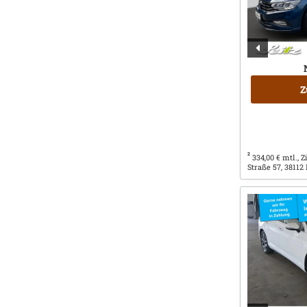
Z
2
334,00 € mtl., 
Straße 57, 38112