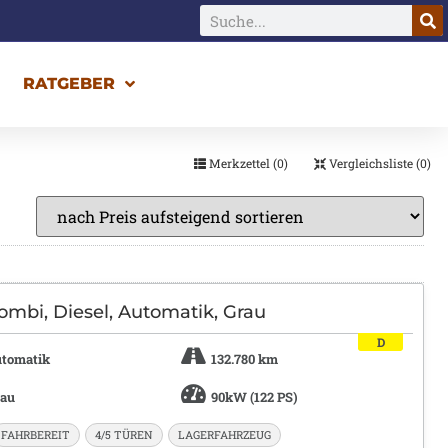
RATGEBER
FAHRZEUGE
Merkzettel (
0
)
Vergleichsliste (
0
)
ombi, Diesel, Automatik, Grau
D
tomatik
132.780 km
rau
90kW (122 PS)
FAHRBEREIT
4/5 TÜREN
LAGERFAHRZEUG