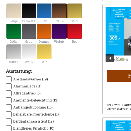
Beige
Schwarz
Blau
Braun
Gold
Grün
Grau
Orange
Violett
Rot
Silber
Weiß
Gelb
Austattung:
Z
Abstandswarner (19)
Alarmanlage (11)
Allradantrieb (5)
Ambiente-Beleuchtung (12)
309 € mtl., Laufz
Anhängerkupplung (15)
Sollzinssatzes:
Beheizbare Frontscheibe (1)
Berganfahrassistent (19)
Blendfreies Fernlicht (10)