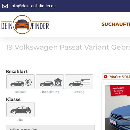
info@dein-autofinder.de
SUCHAUFT
19
Volkswagen Passat Variant Ge
Bezahlart:
Marke:
VOL
Barkauf
Finanzierung
Leasing
Klasse:
Pkw
Volkswagen (19)