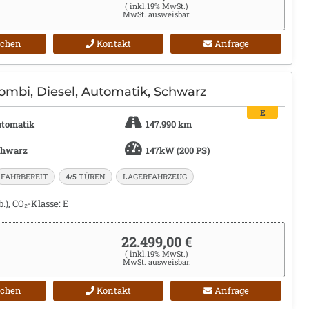
( inkl.19% MwSt.)
MwSt. ausweisbar.
ichen
Kontakt
Anfrage
ombi, Diesel, Automatik, Schwarz
E
tomatik
147.990 km
chwarz
147kW (200 PS)
FAHRBEREIT
4/5 TÜREN
LAGERFAHRZEUG
), CO₂-Klasse: E
22.499,00 €
( inkl.19% MwSt.)
MwSt. ausweisbar.
ichen
Kontakt
Anfrage