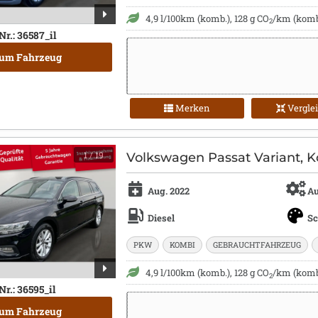
4,9 l/100km (komb.), 128 g CO
/km (komb.
2
Nr.: 36587_il
um Fahrzeug
Merken
Vergle
1
/ 19
Volkswagen Passat Variant, K
Aug. 2022
Au
Diesel
S
PKW
KOMBI
GEBRAUCHTFAHRZEUG
4,9 l/100km (komb.), 128 g CO
/km (komb.
2
Nr.: 36595_il
um Fahrzeug