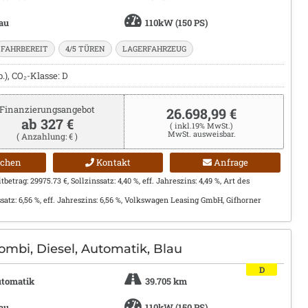
au
110kW (150 PS)
FAHRBEREIT
4/5 TÜREN
LAGERFAHRZEUG
), CO₂-Klasse: D
Finanzierungsangebot
26.698,99 €
ab 327 €
( inkl.19% MwSt.)
MwSt. ausweisbar.
( Anzahlung: € )
ichen
Kontakt
Anfrage
etrag: 29975.73 €, Sollzinssatz: 4,40 %, eff. Jahreszins: 4,49 %, Art des
satz: 6,56 %, eff. Jahreszins: 6,56 %, Volkswagen Leasing GmbH, Gifhorner
ombi, Diesel, Automatik, Blau
D
tomatik
39.705 km
au
110kW (150 PS)