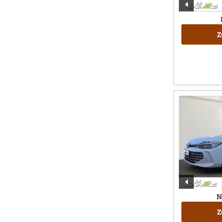
Z
N
Z