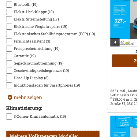
Bluetooth (19)
Elektr. Heckklappe (10)
Elektr. Sitzeinstellung (17)
Elektrische Wegfahrsperre (19)
Elektronisches Stabilitätsprogramm (ESP) (19)
Fernlichtassistent (3)
Freisprecheinrichtung (19)
Garantie (19)
Z
Gepäckraumabtrennung (19)
Geschwindigkeitsbegrenzer (19)
Head-Up Display (8)
Induktionsladen für Smartphones (19)
327 € mtl., Laufz
Sollzinssatzes:
mehr zeigen
2
338,00 € mtl., 
Straße 57, 38112
Klimatisierung:
3-Zonen-Klimaautomatik (19)
Weitere
Volkswagen
Modelle: