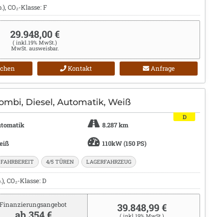
), CO₂-Klasse: F
29.948,00 €
( inkl.19% MwSt.)
MwSt. ausweisbar.
ichen
Kontakt
Anfrage
ombi, Diesel, Automatik, Weiß
D
tomatik
8.287 km
eiß
110kW (150 PS)
FAHRBEREIT
4/5 TÜREN
LAGERFAHRZEUG
), CO₂-Klasse: D
Finanzierungsangebot
39.848,99 €
ab 354 €
( inkl.19% MwSt.)