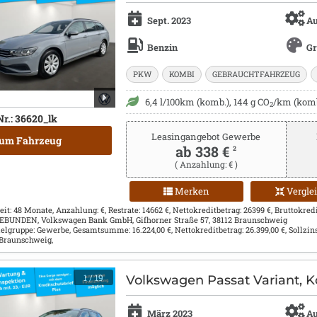
Sept. 2023
Au
Benzin
G
PKW
KOMBI
GEBRAUCHTFAHRZEUG
6,4 l/100km (komb.), 144 g CO
/km (komb
2
Nr.: 36620_lk
Leasingangebot Gewerbe
um Fahrzeug
ab 338 €
2
( Anzahlung: € )
Merken
Vergle
eit: 48 Monate, Anzahlung: €, Restrate: 14662 €, Nettokreditbetrag: 26399 €, Bruttokreditb
 GEBUNDEN, Volkswagen Bank GmbH, Gifhorner Straße 57, 38112 Braunschweig
Zielgruppe: Gewerbe, Gesamtsumme: 16.224,00 €, Nettokreditbetrag: 26.399,00 €, Sollzin
 Braunschweig,
1
/ 19
Volkswagen Passat Variant, K
März 2023
Au