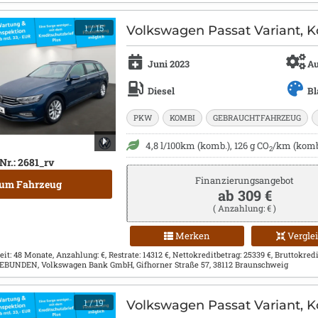
1
/ 15
Volkswagen Passat Variant, K
Juni 2023
Au
Diesel
Bl
PKW
KOMBI
GEBRAUCHTFAHRZEUG
4,8 l/100km (komb.), 126 g CO
/km (komb.
2
Nr.: 2681_rv
Finanzierungsangebot
um Fahrzeug
ab 309 €
( Anzahlung: € )
Merken
Vergle
eit: 48 Monate, Anzahlung: €, Restrate: 14312 €, Nettokreditbetrag: 25339 €, Bruttokreditb
 GEBUNDEN, Volkswagen Bank GmbH, Gifhorner Straße 57, 38112 Braunschweig
1
/ 19
Volkswagen Passat Variant, K