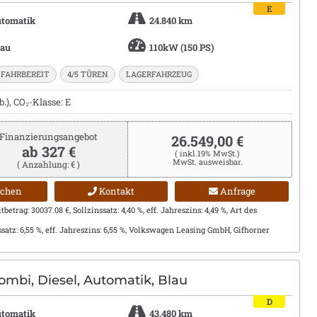
E
tomatik
24.840 km
rau
110kW (150 PS)
FAHRBEREIT
4/5 TÜREN
LAGERFAHRZEUG
.), CO₂-Klasse: E
Finanzierungsangebot
26.549,00 €
ab 327 €
( inkl.19% MwSt.)
MwSt. ausweisbar.
( Anzahlung: € )
ichen
Kontakt
Anfrage
etrag: 30037.08 €, Sollzinssatz: 4,40 %, eff. Jahreszins: 4,49 %, Art des
ssatz: 6,55 %, eff. Jahreszins: 6,55 %, Volkswagen Leasing GmbH, Gifhorner
ombi, Diesel, Automatik, Blau
D
tomatik
43.480 km