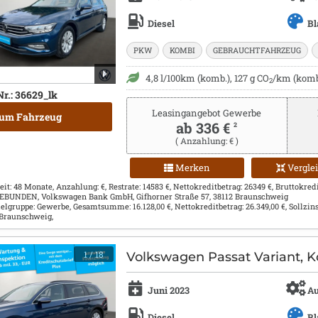
Diesel
Bl
PKW
KOMBI
GEBRAUCHTFAHRZEUG
4,8 l/100km (komb.), 127 g CO
/km (komb.
2
Nr.: 36629_lk
Leasingangebot Gewerbe
um Fahrzeug
ab 336 €
2
( Anzahlung: € )
Merken
Vergle
eit: 48 Monate, Anzahlung: €, Restrate: 14583 €, Nettokreditbetrag: 26349 €, Bruttokreditb
 GEBUNDEN, Volkswagen Bank GmbH, Gifhorner Straße 57, 38112 Braunschweig
Zielgruppe: Gewerbe, Gesamtsumme: 16.128,00 €, Nettokreditbetrag: 26.349,00 €, Sollzins
 Braunschweig,
1
/ 18
Volkswagen Passat Variant, K
Juni 2023
Au
Diesel
Bl