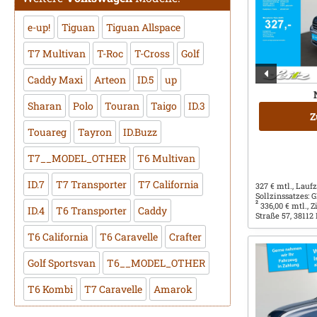
e-up!
Tiguan
Tiguan Allspace
T7 Multivan
T-Roc
T-Cross
Golf
Caddy Maxi
Arteon
ID.5
up
Sharan
Polo
Touran
Taigo
ID.3
Z
Touareg
Tayron
ID.Buzz
T7__MODEL_OTHER
T6 Multivan
ID.7
T7 Transporter
T7 California
327 € mtl., Laufz
Sollzinssatzes:
2
336,00 € mtl., 
ID.4
T6 Transporter
Caddy
Straße 57, 38112
T6 California
T6 Caravelle
Crafter
Golf Sportsvan
T6__MODEL_OTHER
T6 Kombi
T7 Caravelle
Amarok