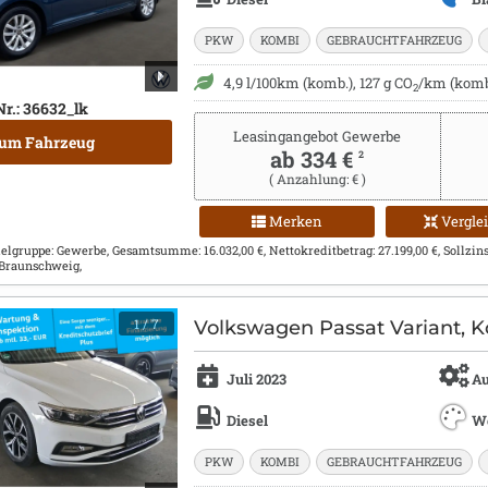
PKW
KOMBI
GEBRAUCHTFAHRZEUG
4,9 l/100km (komb.), 127 g CO
/km (komb.
2
Nr.: 36632_lk
Leasingangebot Gewerbe
um Fahrzeug
ab 334 €
2
( Anzahlung: € )
Merken
Vergle
Zielgruppe: Gewerbe, Gesamtsumme: 16.032,00 €, Nettokreditbetrag: 27.199,00 €, Sollzins
 Braunschweig,
1
/ 7
Volkswagen Passat Variant, K
Juli 2023
Au
Diesel
W
PKW
KOMBI
GEBRAUCHTFAHRZEUG