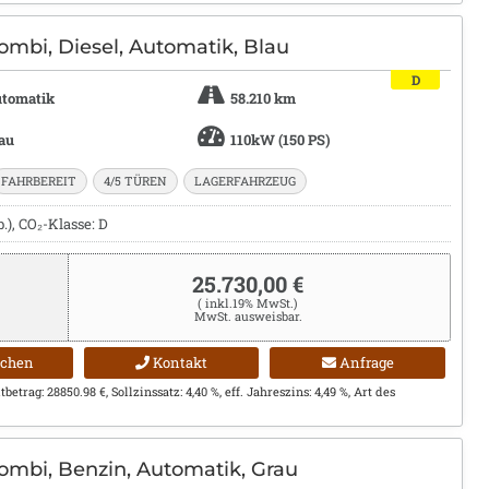
ombi, Diesel, Automatik, Blau
D
tomatik
58.210 km
au
110kW (150 PS)
FAHRBEREIT
4/5 TÜREN
LAGERFAHRZEUG
), CO₂-Klasse: D
25.730,00 €
( inkl.19% MwSt.)
MwSt. ausweisbar.
ichen
Kontakt
Anfrage
etrag: 28850.98 €, Sollzinssatz: 4,40 %, eff. Jahreszins: 4,49 %, Art des
ombi, Benzin, Automatik, Grau