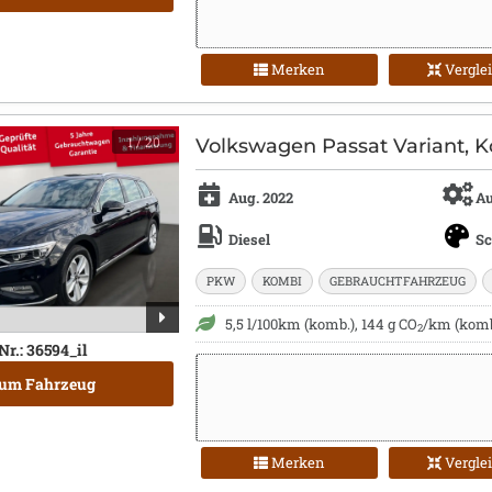
Merken
Vergle
1
/ 20
Volkswagen Passat Variant, K
Aug. 2022
Au
Diesel
S
PKW
KOMBI
GEBRAUCHTFAHRZEUG
5,5 l/100km (komb.), 144 g CO
/km (komb.
2
Nr.: 36594_il
um Fahrzeug
Merken
Vergle