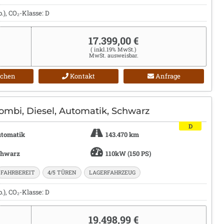
), CO₂-Klasse: D
17.399,00 €
( inkl.19% MwSt.)
MwSt. ausweisbar.
ichen
Kontakt
Anfrage
ombi, Diesel, Automatik, Schwarz
D
tomatik
143.470 km
chwarz
110kW (150 PS)
FAHRBEREIT
4/5 TÜREN
LAGERFAHRZEUG
), CO₂-Klasse: D
19.498,99 €