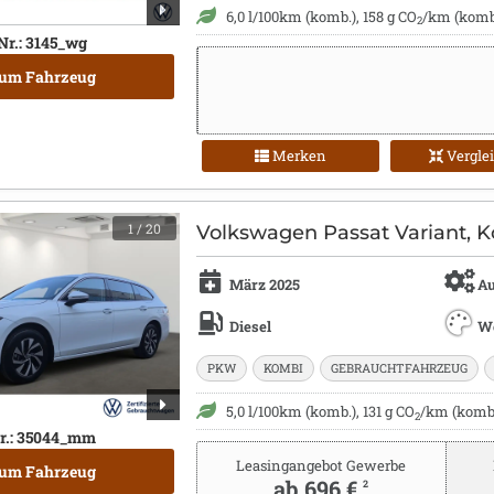
6,0 l/100km (komb.), 158 g CO
/km (komb.
2
Nr.: 3145_wg
um Fahrzeug
Merken
Vergle
1
/ 20
Volkswagen Passat Variant, K
März 2025
Au
Diesel
W
PKW
KOMBI
GEBRAUCHTFAHRZEUG
5,0 l/100km (komb.), 131 g CO
/km (komb.
2
r.: 35044_mm
Leasingangebot Gewerbe
um Fahrzeug
ab 696 €
2