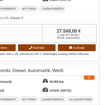
FAHRBEREIT
4/5 TÜREN
LAGERFAHRZEUG
), CO₂-Klasse: D
27.549,00 €
( inkl.19% MwSt.)
MwSt. ausweisbar.
ichen
Kontakt
Anfrage
satz: 6,56 %, eff. Jahreszins: 6,56 %, Volkswagen Leasing GmbH, Gifhorner
ombi, Diesel, Automatik, Weiß
F
tomatik
46.085 km
eiß
147kW (200 PS)
FAHRBEREIT
4/5 TÜREN
LAGERFAHRZEUG
ALLRADANTRIEB