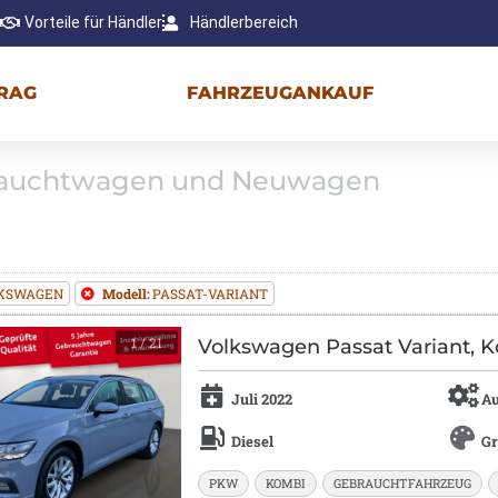
Vorteile für Händler
Händlerbereich
RAG
FAHRZEUGANKAUF
brauchtwagen und Neuwagen
KSWAGEN
Modell:
PASSAT-VARIANT
1
/ 21
Volkswagen Passat Variant, K
Juli 2022
Au
Diesel
G
PKW
KOMBI
GEBRAUCHTFAHRZEUG