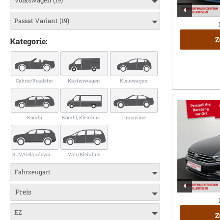
Passat Variant (19)
Z
Kategorie:
Cabrio/Roadster
Kastenwagen
Kleinwagen
Kombi
Kombi, Kleinbus bis 9 Sitze
Limousine
SUV/Geländewagen/Pickup
Van/Kleinbus
Fahrzeugart
Preis
EZ
Z