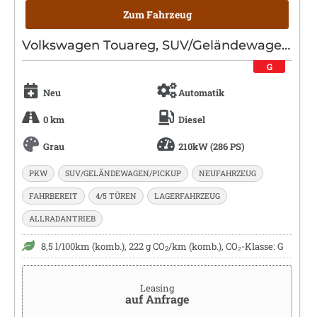
Zum Fahrzeug
Volkswagen Touareg, SUV/Geländewagen/Pickup, Diesel, Automatik, Grau
G
Neu
Automatik
0 km
Diesel
Grau
210kW (286 PS)
PKW
SUV/GELÄNDEWAGEN/PICKUP
NEUFAHRZEUG
FAHRBEREIT
4/5 TÜREN
LAGERFAHRZEUG
ALLRADANTRIEB
8,5 l/100km (komb.), 222 g CO
/km (komb.), CO₂-Klasse: G
2
Leasing
auf Anfrage