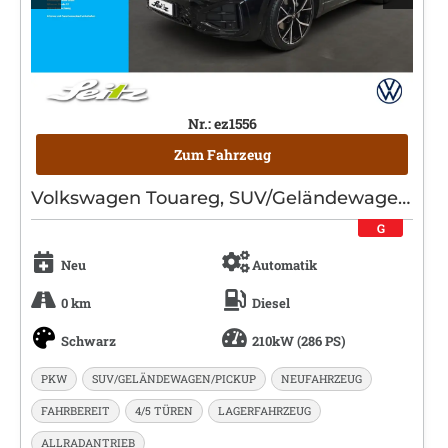
Nr.: ez1556
Zum Fahrzeug
Volkswagen Touareg, SUV/Geländewagen/Pickup, Diesel, Automatik, Schwarz
G
Neu
Automatik
0 km
Diesel
Schwarz
210kW (286 PS)
PKW
SUV/GELÄNDEWAGEN/PICKUP
NEUFAHRZEUG
FAHRBEREIT
4/5 TÜREN
LAGERFAHRZEUG
ALLRADANTRIEB