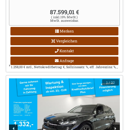
87.599,01 €
( inkl.19% MwSt.)
MwSt. ausweisbar.
Merken
Vergleichen
Kontakt
Anfrage
2
1.258,00 € mtl., Nettokreditbetrag: €, Sollzinssatz: %, eff. Jahreszins: %, ,
1
/ 22