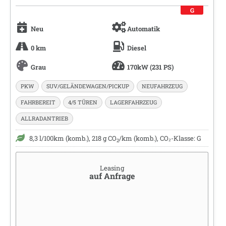
G
Neu
Automatik
0 km
Diesel
Grau
170kW (231 PS)
PKW
SUV/GELÄNDEWAGEN/PICKUP
NEUFAHRZEUG
FAHRBEREIT
4/5 TÜREN
LAGERFAHRZEUG
ALLRADANTRIEB
8,3 l/100km (komb.), 218 g CO
/km (komb.), CO₂-Klasse: G
2
Leasing
auf Anfrage