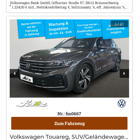
Volkswagen Bank GmbH, Gifhorner Straße 57, 38112 Braunschweig
2
1.224,00 € mtl., Nettokreditbetrag: €, Sollzinssatz: %, eff. Jahreszins: %, ,
1
/ 21
Nr.: fm0667
Zum Fahrzeug
Volkswagen Touareg, SUV/Geländewagen/Pickup, Diesel, Automatik, Grau