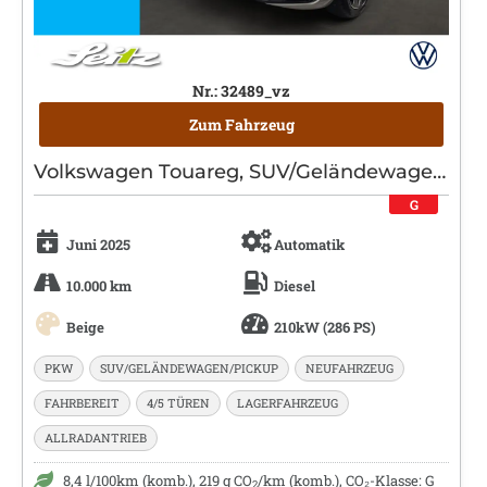
Nr.: 32489_vz
Zum Fahrzeug
Volkswagen Touareg, SUV/Geländewagen/Pickup, Diesel, Automatik, Beige
G
Juni 2025
Automatik
10.000 km
Diesel
Beige
210kW (286 PS)
PKW
SUV/GELÄNDEWAGEN/PICKUP
NEUFAHRZEUG
FAHRBEREIT
4/5 TÜREN
LAGERFAHRZEUG
ALLRADANTRIEB
8,4 l/100km (komb.), 219 g CO
/km (komb.), CO₂-Klasse: G
2