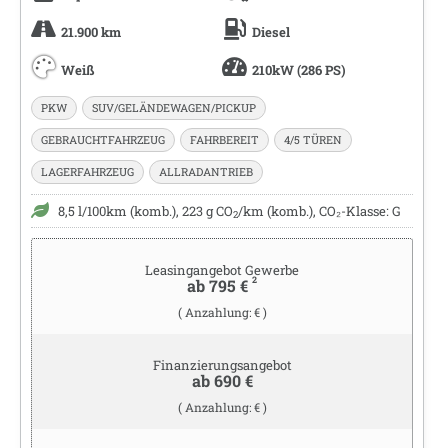
21.900 km
Diesel
Weiß
210kW (286 PS)
PKW
SUV/GELÄNDEWAGEN/PICKUP
GEBRAUCHTFAHRZEUG
FAHRBEREIT
4/5 TÜREN
LAGERFAHRZEUG
ALLRADANTRIEB
8,5 l/100km (komb.), 223 g CO
/km (komb.), CO₂-Klasse: G
2
Leasingangebot Gewerbe
2
ab 795 €
( Anzahlung: € )
Finanzierungsangebot
ab 690 €
( Anzahlung: € )