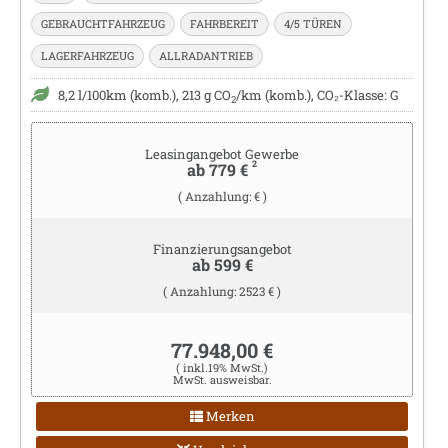
GEBRAUCHTFAHRZEUG
FAHRBEREIT
4/5 TÜREN
LAGERFAHRZEUG
ALLRADANTRIEB
8,2 l/100km (komb.), 213 g CO
/km (komb.), CO₂-Klasse: G
2
Leasingangebot Gewerbe
2
ab 779 €
( Anzahlung: € )
Finanzierungsangebot
ab 599 €
( Anzahlung: 2523 € )
77.948,00 €
( inkl.19% MwSt.)
MwSt. ausweisbar.
Merken