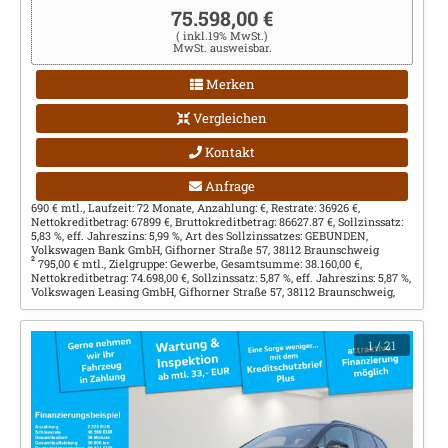
75.598,00 €
( inkl.19% MwSt.)
MwSt. ausweisbar.
Merken
Vergleichen
Kontakt
Anfrage
690 € mtl., Laufzeit: 72 Monate, Anzahlung: €, Restrate: 36926 €,
Nettokreditbetrag: 67899 €, Bruttokreditbetrag: 86627.87 €, Sollzinssatz:
5,83 %, eff. Jahreszins: 5,99 %, Art des Sollzinssatzes: GEBUNDEN,
Volkswagen Bank GmbH, Gifhorner Straße 57, 38112 Braunschweig
2
795,00 € mtl., Zielgruppe: Gewerbe, Gesamtsumme: 38.160,00 €,
Nettokreditbetrag: 74.698,00 €, Sollzinssatz: 5,87 %, eff. Jahreszins: 5,87 %,
Volkswagen Leasing GmbH, Gifhorner Straße 57, 38112 Braunschweig,
1
/ 21