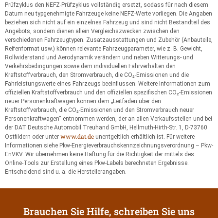
Prüfzyklus den NEFZ-Prüfzyklus vollständig ersetzt, sodass für nach diesem
Datum neu typgenehmigte Fahrzeuge keine NEFZ-Werte vorliegen. Die Angaben
beziehen sich nicht auf ein einzelnes Fahrzeug und sind nicht Bestandteil des
Angebots, sondern dienen allein Vergleichszwecken zwischen den
verschiedenen Fahrzeugtypen. Zusatzausstattungen und Zubehör (Anbauteile,
Reifenformat usw.) können relevante Fahrzeugparameter, wie z. B. Gewicht,
Rollwiderstand und Aerodynamik verändern und neben Witterungs- und
Verkehrsbedingungen sowie dem individuellen Fahrverhalten den
Kraftstoffverbrauch, den Stromverbrauch, die CO₂-Emissionen und die
Fahrleistungswerte eines Fahrzeugs beeinflussen. Weitere Informationen zum
offiziellen Kraftstoffverbrauch und den offiziellen spezifischen CO₂-Emissionen
neuer Personenkraftwagen können dem „Leitfaden über den
Kraftstoffverbrauch, die CO₂-Emissionen und den Stromverbrauch neuer
Personenkraftwagen“ entnommen werden, der an allen Verkaufsstellen und bei
der DAT Deutsche Automobil Treuhand GmbH, Hellmuth-Hirth-Str. 1, D-73760
www.dat.de
Ostfildern oder unter
unentgeltlich erhältlich ist. Für weitere
Informationen siehe Pkw-Energieverbrauchskennzeichnungsverordnung – Pkw-
EnVKV. Wir übernehmen keine Haftung für die Richtigkeit der mittels des
Online-Tools zur Erstellung eines Pkw-Labels berechneten Ergebnisse.
Entscheidend sind u. a. die Herstellerangaben.
Brauchen Sie Hilfe, schreiben Sie uns