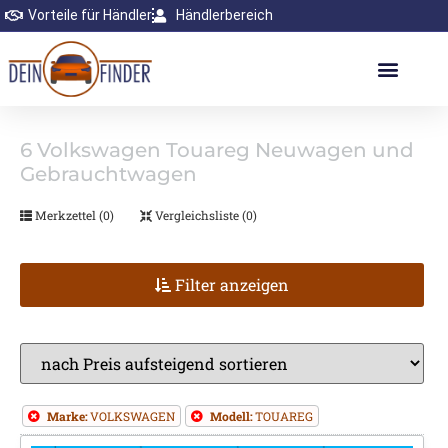
Vorteile für Händler
Händlerbereich
6
Volkswagen Touareg Neuwagen und
Gebrauchtwagen
Merkzettel (
0
)
Vergleichsliste (
0
)
Filter anzeigen
Marke:
VOLKSWAGEN
Modell:
TOUAREG