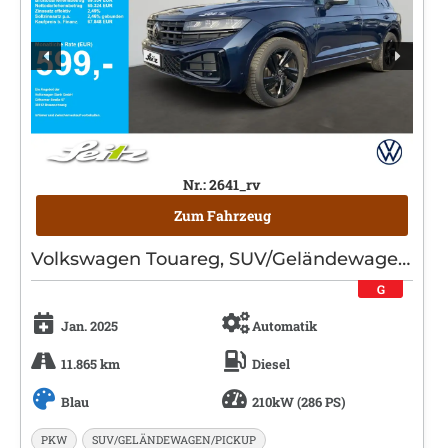
Nr.: 2641_rv
Zum Fahrzeug
Volkswagen Touareg, SUV/Geländewagen/Pickup, Diesel, Automatik, Blau
G
Jan. 2025
Automatik
11.865 km
Diesel
Blau
210kW (286 PS)
PKW
SUV/GELÄNDEWAGEN/PICKUP