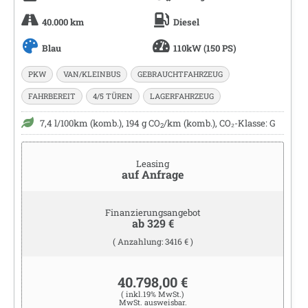
40.000 km
Diesel
Blau
110kW (150 PS)
PKW
VAN/KLEINBUS
GEBRAUCHTFAHRZEUG
FAHRBEREIT
4/5 TÜREN
LAGERFAHRZEUG
7,4 l/100km (komb.), 194 g CO
/km (komb.), CO₂-Klasse: G
2
Leasing
auf Anfrage
Finanzierungsangebot
ab 329 €
( Anzahlung: 3416 € )
40.798,00 €
( inkl.19% MwSt.)
MwSt. ausweisbar.