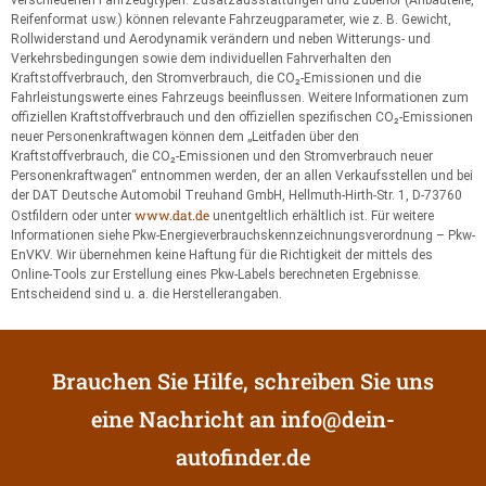
Reifenformat usw.) können relevante Fahrzeugparameter, wie z. B. Gewicht,
Rollwiderstand und Aerodynamik verändern und neben Witterungs- und
Verkehrsbedingungen sowie dem individuellen Fahrverhalten den
Kraftstoffverbrauch, den Stromverbrauch, die CO₂-Emissionen und die
Fahrleistungswerte eines Fahrzeugs beeinflussen. Weitere Informationen zum
offiziellen Kraftstoffverbrauch und den offiziellen spezifischen CO₂-Emissionen
neuer Personenkraftwagen können dem „Leitfaden über den
Kraftstoffverbrauch, die CO₂-Emissionen und den Stromverbrauch neuer
Personenkraftwagen“ entnommen werden, der an allen Verkaufsstellen und bei
der DAT Deutsche Automobil Treuhand GmbH, Hellmuth-Hirth-Str. 1, D-73760
www.dat.de
Ostfildern oder unter
unentgeltlich erhältlich ist. Für weitere
Informationen siehe Pkw-Energieverbrauchskennzeichnungsverordnung – Pkw-
EnVKV. Wir übernehmen keine Haftung für die Richtigkeit der mittels des
Online-Tools zur Erstellung eines Pkw-Labels berechneten Ergebnisse.
Entscheidend sind u. a. die Herstellerangaben.
Brauchen Sie Hilfe, schreiben Sie uns
eine Nachricht an
info@dein-
autofinder.de