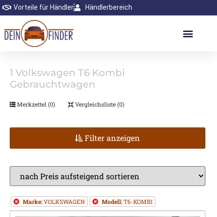
Vorteile für Händler
Händlerbereich
1
Volkswagen T6 Kombi
Gebrauchtwagen
Merkzettel (
0
)
Vergleichsliste (
0
)
Filter anzeigen
Marke:
VOLKSWAGEN
Modell:
T6-KOMBI