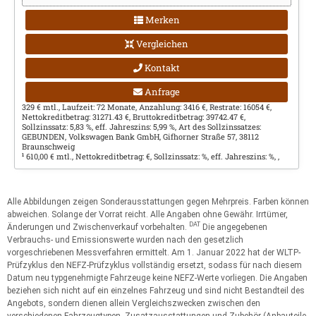
Merken
Vergleichen
Kontakt
Anfrage
329 € mtl., Laufzeit: 72 Monate, Anzahlung: 3416 €, Restrate: 16054 €,
Nettokreditbetrag: 31271.43 €, Bruttokreditbetrag: 39742.47 €,
Sollzinssatz: 5,83 %, eff. Jahreszins: 5,99 %, Art des Sollzinssatzes:
GEBUNDEN, Volkswagen Bank GmbH, Gifhorner Straße 57, 38112
Braunschweig
610,00 € mtl., Nettokreditbetrag: €, Sollzinssatz: %, eff. Jahreszins: %, ,
1
Alle Abbildungen zeigen Sonderausstattungen gegen Mehrpreis. Farben können
abweichen. Solange der Vorrat reicht. Alle Angaben ohne Gewähr. Irrtümer,
DAT
Änderungen und Zwischenverkauf vorbehalten.
Die angegebenen
Verbrauchs- und Emissionswerte wurden nach den gesetzlich
vorgeschriebenen Messverfahren ermittelt. Am 1. Januar 2022 hat der WLTP-
Prüfzyklus den NEFZ-Prüfzyklus vollständig ersetzt, sodass für nach diesem
Datum neu typgenehmigte Fahrzeuge keine NEFZ-Werte vorliegen. Die Angaben
beziehen sich nicht auf ein einzelnes Fahrzeug und sind nicht Bestandteil des
Angebots, sondern dienen allein Vergleichszwecken zwischen den
verschiedenen Fahrzeugtypen. Zusatzausstattungen und Zubehör (Anbauteile,