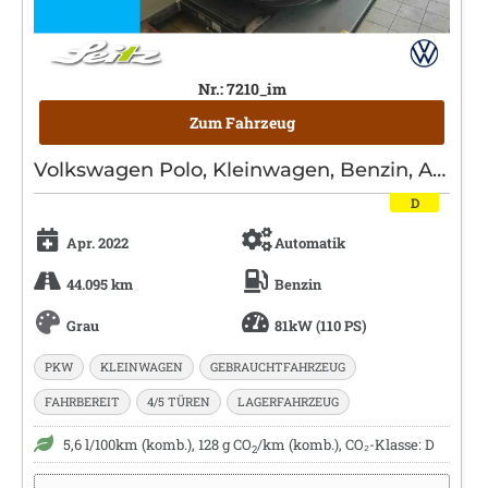
Nr.: 7210_im
Zum Fahrzeug
Volkswagen Polo, Kleinwagen, Benzin, Automatik, Grau
D
Apr. 2022
Automatik
44.095 km
Benzin
Grau
81kW (110 PS)
PKW
KLEINWAGEN
GEBRAUCHTFAHRZEUG
FAHRBEREIT
4/5 TÜREN
LAGERFAHRZEUG
5,6 l/100km (komb.), 128 g CO
/km (komb.), CO₂-Klasse: D
2