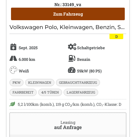
Nr.: 33149_vz
Zum Fahrzeug
Volkswagen Polo, Kleinwagen, Benzin, Schaltgetriebe, Weiß
D
Sept. 2025
Schaltgetriebe
6.000 km
Benzin
Weiß
59kW (80 PS)
PKW
KLEINWAGEN
GEBRAUCHTFAHRZEUG
FAHRBEREIT
4/5 TÜREN
LAGERFAHRZEUG
5,2 l/100km (komb.), 119 g CO
/km (komb.), CO₂-Klasse: D
2
Leasing
auf Anfrage