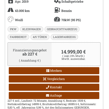
Apr. 2019
Schaltgetriebe
43.000 km
Benzin
Weiß
70kW (95 PS)
PKW
KLEINWAGEN
GEBRAUCHTFAHRZEUG
FAHRBEREIT
4/5 TÜREN
LAGERFAHRZEUG
Finanzierungsangebot
14.999,00 €
ab 227 €
( inkl.19% MwSt.)
MwSt. ausweisbar.
( Anzahlung: € )
Merken
Vergleichen
Kontakt
Anfrage
227 € mtl., Laufzeit: 72 Monate, Anzahlung: €, Restrate: 1939 €,
Nettokreditbetrag: 14999 €, Bruttokreditbetrag: 18089.6 €, Sollzinssatz:
5,83 %, eff. Jahreszins: 5,99 %, Art des Sollzinssatzes: GEBUNDEN,