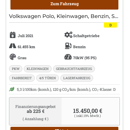
Zum Fahrzeug
Volkswagen Polo, Kleinwagen, Benzin, Schaltgetriebe, Grau
D
Juli 2021
Schaltgetriebe
61.455 km
Benzin
Grau
70kW (95 PS)
PKW
KLEINWAGEN
GEBRAUCHTFAHRZEUG
FAHRBEREIT
4/5 TÜREN
LAGERFAHRZEUG
5,3 l/100km (komb.), 120 g CO
/km (komb.), CO₂-Klasse: D
2
Finanzierungsangebot
15.450,00 €
ab 225 €
( inkl.19% MwSt.)
( Anzahlung: € )