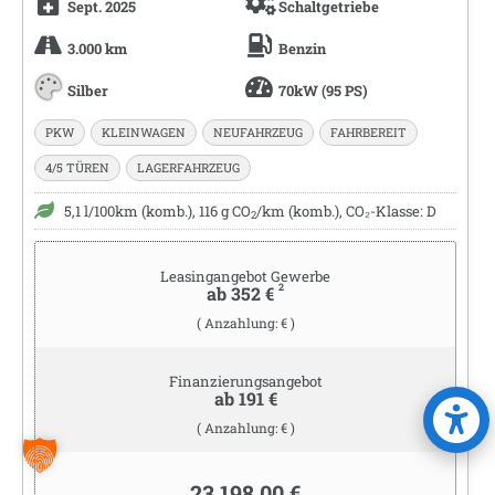
Sept. 2025
Schaltgetriebe
3.000 km
Benzin
Silber
70kW (95 PS)
PKW
KLEINWAGEN
NEUFAHRZEUG
FAHRBEREIT
4/5 TÜREN
LAGERFAHRZEUG
5,1 l/100km (komb.), 116 g CO
/km (komb.), CO₂-Klasse: D
2
Leasingangebot Gewerbe
2
ab 352 €
( Anzahlung: € )
Finanzierungsangebot
ab 191 €
( Anzahlung: € )
23.198,00 €