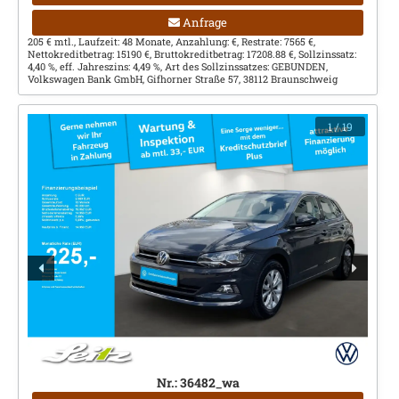
Anfrage
205 € mtl., Laufzeit: 48 Monate, Anzahlung: €, Restrate: 7565 €,
Nettokreditbetrag: 15190 €, Bruttokreditbetrag: 17208.88 €, Sollzinssatz:
4,40 %, eff. Jahreszins: 4,49 %, Art des Sollzinssatzes: GEBUNDEN,
Volkswagen Bank GmbH, Gifhorner Straße 57, 38112 Braunschweig
1
/ 19
Nr.: 36482_wa