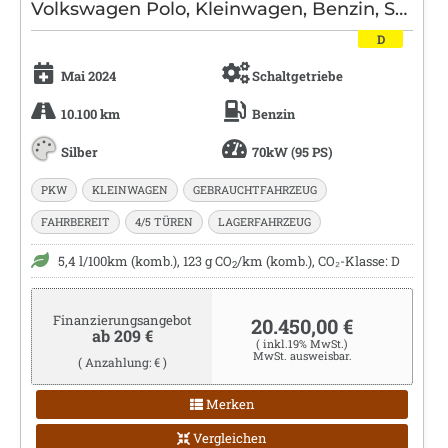
Volkswagen Polo, Kleinwagen, Benzin, Schaltgetriebe, Silber
D
Mai 2024
Schaltgetriebe
10.100 km
Benzin
Silber
70kW (95 PS)
PKW
KLEINWAGEN
GEBRAUCHTFAHRZEUG
FAHRBEREIT
4/5 TÜREN
LAGERFAHRZEUG
5,4 l/100km (komb.), 123 g CO
/km (komb.), CO₂-Klasse: D
2
Finanzierungsangebot
20.450,00 €
ab 209 €
( inkl.19% MwSt.)
MwSt. ausweisbar.
( Anzahlung: € )
Merken
Vergleichen