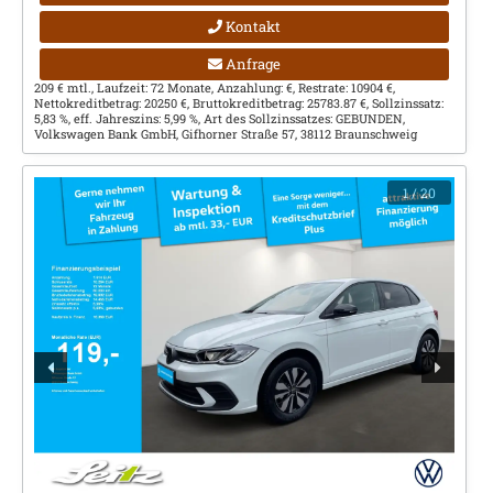
Kontakt
Anfrage
209 € mtl., Laufzeit: 72 Monate, Anzahlung: €, Restrate: 10904 €,
Nettokreditbetrag: 20250 €, Bruttokreditbetrag: 25783.87 €, Sollzinssatz:
5,83 %, eff. Jahreszins: 5,99 %, Art des Sollzinssatzes: GEBUNDEN,
Volkswagen Bank GmbH, Gifhorner Straße 57, 38112 Braunschweig
1
/ 20