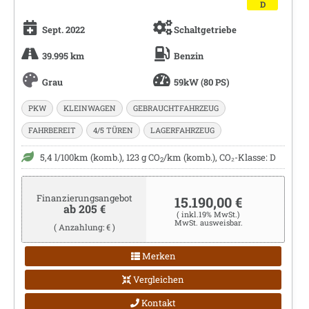
D
Sept. 2022
Schaltgetriebe
39.995 km
Benzin
Grau
59kW (80 PS)
PKW
KLEINWAGEN
GEBRAUCHTFAHRZEUG
FAHRBEREIT
4/5 TÜREN
LAGERFAHRZEUG
5,4 l/100km (komb.), 123 g CO
/km (komb.), CO₂-Klasse: D
2
Finanzierungsangebot
15.190,00 €
ab 205 €
( inkl.19% MwSt.)
MwSt. ausweisbar.
( Anzahlung: € )
Merken
Vergleichen
Kontakt