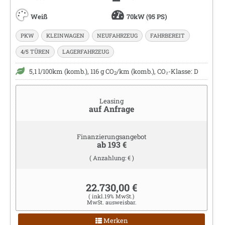
Weiß
70kW (95 PS)
PKW
KLEINWAGEN
NEUFAHRZEUG
FAHRBEREIT
4/5 TÜREN
LAGERFAHRZEUG
5,1 l/100km (komb.), 116 g CO
/km (komb.), CO₂-Klasse: D
2
Leasing
auf Anfrage
Finanzierungsangebot
ab 193 €
( Anzahlung: € )
22.730,00 €
( inkl.19% MwSt.)
MwSt. ausweisbar.
Merken