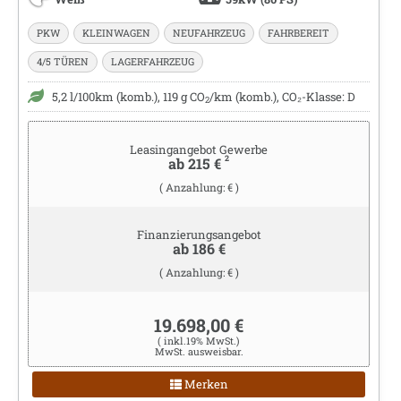
PKW
KLEINWAGEN
NEUFAHRZEUG
FAHRBEREIT
4/5 TÜREN
LAGERFAHRZEUG
5,2 l/100km (komb.), 119 g CO
/km (komb.), CO₂-Klasse: D
2
Leasingangebot Gewerbe
2
ab 215 €
( Anzahlung: € )
Finanzierungsangebot
ab 186 €
( Anzahlung: € )
19.698,00 €
( inkl.19% MwSt.)
MwSt. ausweisbar.
Merken