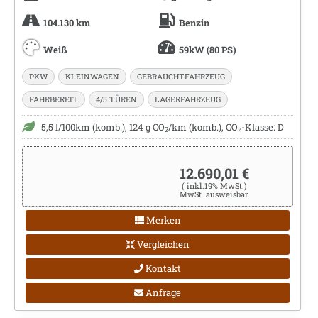
104.130 km
Benzin
Weiß
59kW (80 PS)
PKW
KLEINWAGEN
GEBRAUCHTFAHRZEUG
FAHRBEREIT
4/5 TÜREN
LAGERFAHRZEUG
5,5 l/100km (komb.), 124 g CO
/km (komb.), CO₂-Klasse: D
2
12.690,01 €
( inkl.19% MwSt.)
MwSt. ausweisbar.
Merken
Vergleichen
Kontakt
Anfrage