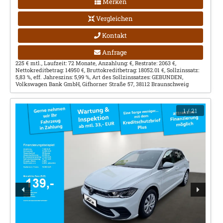
Merken
Vergleichen
Kontakt
Anfrage
225 € mtl., Laufzeit: 72 Monate, Anzahlung: €, Restrate: 2063 €,
Nettokreditbetrag: 14950 €, Bruttokreditbetrag: 18052.01 €, Sollzinssatz:
5,83 %, eff. Jahreszins: 5,99 %, Art des Sollzinssatzes: GEBUNDEN,
Volkswagen Bank GmbH, Gifhorner Straße 57, 38112 Braunschweig
1
/ 21