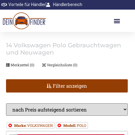
Vorteile für Händler
Händlerbereich
14
Volkswagen Polo Gebrauchtwagen
und Neuwagen
Merkzettel (
0
)
Vergleichsliste (
0
)
Filter anzeigen
Marke:
VOLKSWAGEN
Modell:
POLO