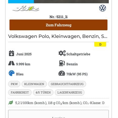
Nr.: 5211_li
Zum Fahrzeug
Volkswagen Polo, Kleinwagen, Benzin, Schaltgetriebe, Blau
D
Juni 2025
Schaltgetriebe
9.999 km
Benzin
Blau
70kW (95 PS)
PKW
KLEINWAGEN
GEBRAUCHTFAHRZEUG
FAHRBEREIT
4/5 TÜREN
LAGERFAHRZEUG
5,2 l/100km (komb.), 118 g CO
/km (komb.), CO₂-Klasse: D
2