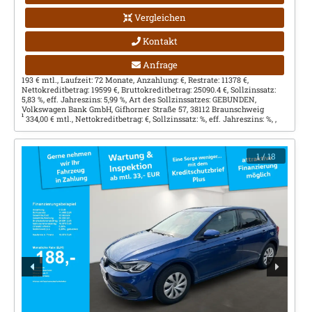
Vergleichen
Kontakt
Anfrage
193 € mtl., Laufzeit: 72 Monate, Anzahlung: €, Restrate: 11378 €,
Nettokreditbetrag: 19599 €, Bruttokreditbetrag: 25090.4 €, Sollzinssatz:
5,83 %, eff. Jahreszins: 5,99 %, Art des Sollzinssatzes: GEBUNDEN,
Volkswagen Bank GmbH, Gifhorner Straße 57, 38112 Braunschweig
1
334,00 € mtl., Nettokreditbetrag: €, Sollzinssatz: %, eff. Jahreszins: %, ,
1
/ 18