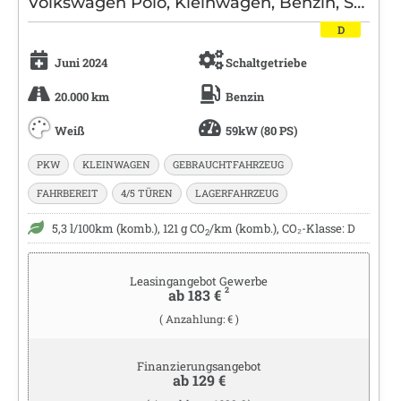
Volkswagen Polo, Kleinwagen, Benzin, Schaltgetriebe, Weiß
D
Juni 2024
Schaltgetriebe
20.000 km
Benzin
Weiß
59kW (80 PS)
PKW
KLEINWAGEN
GEBRAUCHTFAHRZEUG
FAHRBEREIT
4/5 TÜREN
LAGERFAHRZEUG
5,3 l/100km (komb.), 121 g CO
/km (komb.), CO₂-Klasse: D
2
Leasingangebot Gewerbe
2
ab 183 €
( Anzahlung: € )
Finanzierungsangebot
ab 129 €