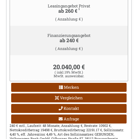
Leasingangebot Privat
1
ab 260 €
( Anzahlung: € )
Finanzierungsangebot
ab 240 €
( Anzahlung: € )
20.040,00 €
( inkl.19% MwSt.)
MwSt. ausweisbar.
Merken
Vergleichen
Kontakt
Anfrage
240 € mtl., Laufzeit: 48 Monate, Anzahlung: €, Restrate: 10902 €,
Nettokreditbetrag: 19498 €, Bruttokreditbetrag: 22191.17 €, Sollzinssatz:
4,40 %, eff. Jahreszins: 4,49 %, Art des Sollzinssatzes: GEBUNDEN,
Volkswagen Bank GmbH, Gifhorner Straße 57, 38112 Braunschweig