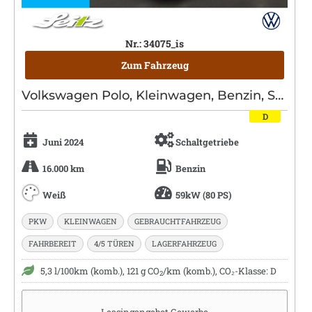
Nr.: 34075_is
Zum Fahrzeug
Volkswagen Polo, Kleinwagen, Benzin, Schaltgetriebe, Weiß
D
Juni 2024
Schaltgetriebe
16.000 km
Benzin
Weiß
59kW (80 PS)
PKW
KLEINWAGEN
GEBRAUCHTFAHRZEUG
FAHRBEREIT
4/5 TÜREN
LAGERFAHRZEUG
5,3 l/100km (komb.), 121 g CO
/km (komb.), CO₂-Klasse: D
2
Leasingangebot Gewerbe