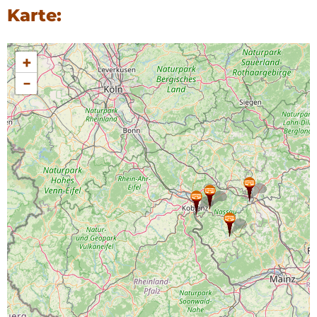
Karte:
+
−