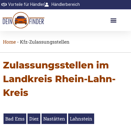
Vorteile für Händler
Händlerbereich
Home
-
Kfz-Zulassungsstellen
Zulassungsstellen im
Landkreis Rhein-Lahn-
Kreis
Bad Ems
Diez
Nastätten
Lahnstein