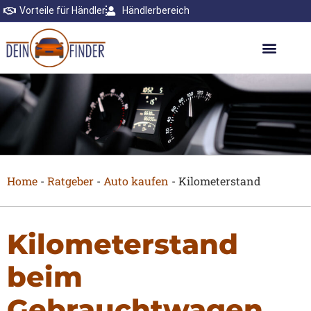
Vorteile für Händler
Händlerbereich
Home
-
Ratgeber
-
Auto kaufen
-
Kilometerstand
Kilometerstand
beim
Gebrauchtwagen