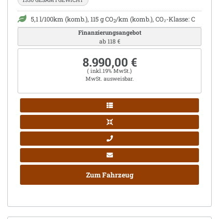
5,1 l/100km (komb.), 115 g CO
/km (komb.), CO₂-Klasse: C
2
Finanzierungsangebot
ab 118 €
8.990,00 €
( inkl.19% MwSt.)
MwSt. ausweisbar.
Zum Fahrzeug