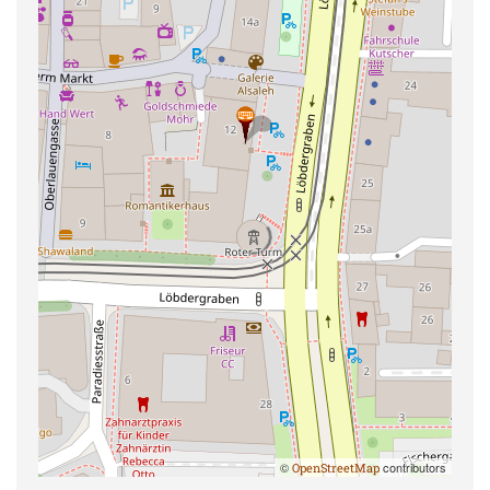
©
contributors
OpenStreetMap