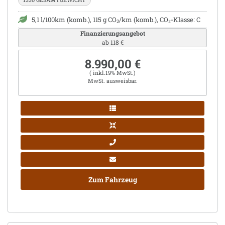
5,1 l/100km (komb.), 115 g CO
/km (komb.), CO₂-Klasse: C
2
Finanzierungsangebot
ab 118 €
8.990,00 €
( inkl.19% MwSt.)
MwSt. ausweisbar.
Zum Fahrzeug