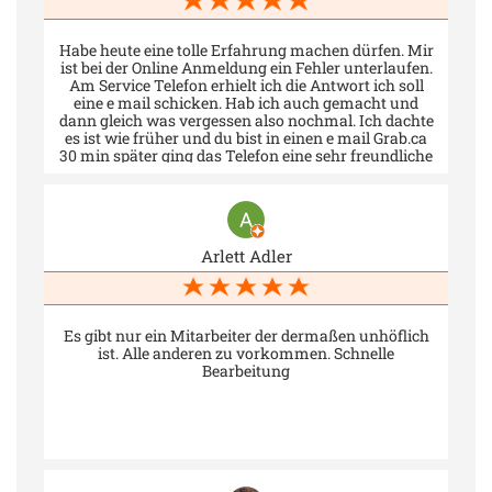
Habe heute eine tolle Erfahrung machen dürfen. Mir
ist bei der Online Anmeldung ein Fehler unterlaufen.
Am Service Telefon erhielt ich die Antwort ich soll
eine e mail schicken. Hab ich auch gemacht und
dann gleich was vergessen also nochmal. Ich dachte
es ist wie früher und du bist in einen e mail Grab.ca
30 min später ging das Telefon eine sehr freundliche
Frau am anderen Ende machte mir einen Vorschlag
wie das Problem behoben werden kann das es aber
nochmals Gebühren kostet. Das war mir eigentlich
klar und ich war froh am selben Tag das Problem
gelöst zu bekommen. Beim eintreffen den Sidi
Arlett Adler
angesprochen sehr freundlich und mega nett wurde
ich an den entsprechenden Platz gebracht. Hier
wurde mir so kompetent und freundlich geholfen. Die
Dame hat sich Entschuldigt das ich vorbei kommen
mußte aber es war ja mein eigenes verschulden. Zum
Es gibt nur ein Mitarbeiter der dermaßen unhöflich
ersten Mal bin ich mit einem Lächeln und gutem
ist. Alle anderen zu vorkommen. Schnelle
Gefühl aus der Zulassungsstelle gekommen.
Bearbeitung
DANKE!!!