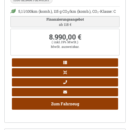
5,1 l/100km (komb.), 115 g CO
/km (komb.), CO₂-Klasse: C
2
Finanzierungsangebot
ab 118 €
8.990,00 €
( inkl.19% MwSt.)
MwSt. ausweisbar.
Zum Fahrzeug