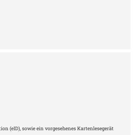
Umschreibung) sind sehr
hilfsbereit. Einige davon
sind sogar so zugänglich,
dass man sich auf
Augenhöhe und sehr
angenehm unterhalten
kann. Den klassischen,
wenn nicht sogar schon
gefürchteten stumpfen
Sachbearbeiter habe ich
dort nicht angetroffen
(Grüße gehen raus an
Canip).
ion (eID), sowie ein vorgesehenes Kartenlesegerät