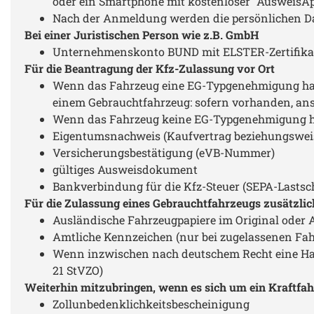
oder ein Smartphone mit kostenloser "AusweisAp
Nach der Anmeldung werden die persönlichen D
Bei einer Juristischen Person wie z.B. GmbH
Unternehmenskonto BUND mit ELSTER-Zertifika
Für die Beantragung der Kfz-Zulassung vor Ort
Wenn das Fahrzeug eine EG-Typgenehmigung hat,
einem Gebrauchtfahrzeug: sofern vorhanden, ans
Wenn das Fahrzeug keine EG-Typgenehmigung hat
Eigentumsnachweis (Kaufvertrag beziehungswe
Versicherungsbestätigung (eVB-Nummer)
gültiges Ausweisdokument
Bankverbindung für die Kfz-Steuer (SEPA-Lastsc
Für die Zulassung eines Gebrauchtfahrzeugs zusätzlic
Ausländische Fahrzeugpapiere im Original oder
Amtliche Kennzeichen (nur bei zugelassenen Fa
Wenn inzwischen nach deutschem Recht eine Hau
21 StVZO)
Weiterhin mitzubringen, wenn es sich um ein Kraftfah
Zollunbedenklichkeitsbescheinigung