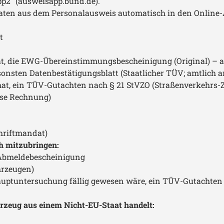
p2" (ausweisapp.bund.de).
aten aus dem Personalausweis automatisch in den Onlin
t
 die EWG-Übereinstimmungsbescheinigung (Original) – auch
onsten Datenbestätigungsblatt (Staatlicher TÜV; amtlich a
, ein TÜV-Gutachten nach § 21 StVZO (Straßenverkehrs-Z
ise Rechnung)
hriftmandat)
h mitzubringen:
 Abmeldebescheinigung
hrzeugen)
ptuntersuchung fällig gewesen wäre, ein TÜV-Gutachten n
rzeug aus einem Nicht-EU-Staat handelt: