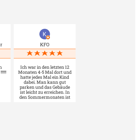
r
KFO
h
Ich war in den letzten 12
!!!!
Monaten 4-5 Mal dort und
hatte jedes Mal ein Kind
dabei. Man kann gut
parken und das Gebäude
ist leicht zu erreichen. In
den Sommermonaten ist
die Raumtemparatur
angenehm. Man kann hier
nur mit Termin bedient
werden, das Warten im
Foyer gestaltet sich einfach
und kurzweilig. Besonders
die Mitarbeiter im 1.OG
(Zulassung,