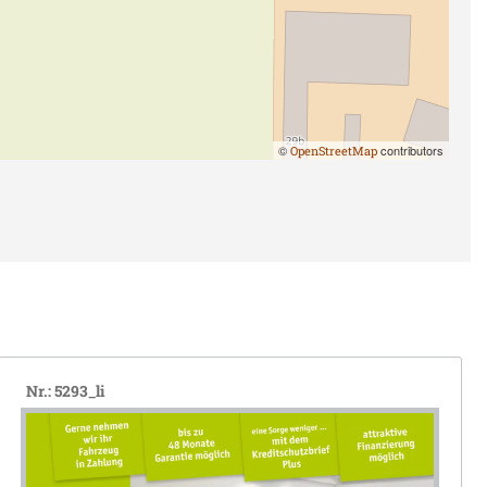
©
contributors
OpenStreetMap
Nr.: 5293_li