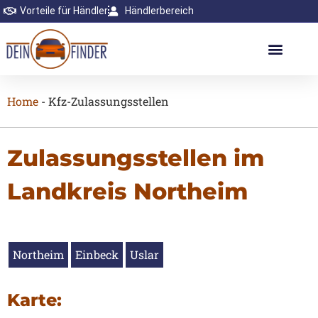
Vorteile für Händler
Händlerbereich
Home
-
Kfz-Zulassungsstellen
Zulassungsstellen im
Landkreis Northeim
Northeim
Einbeck
Uslar
Karte: