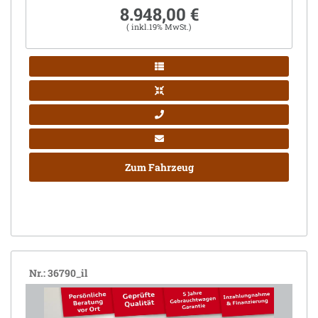
8.948,00 €
( inkl.19% MwSt.)
Zum Fahrzeug
Nr.: 36790_il