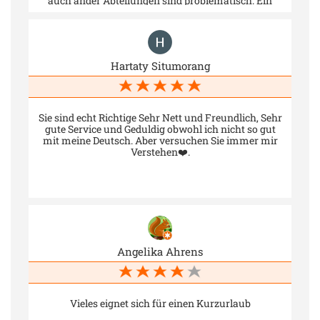
auch ander Abteilungen sind problematisch. Ein
Bauantrag beim Bauamt dauert mal eben 10-12
Monate bis er überhaupt mal bearbeitet wird.
Telefonisch ist im ganzen Haus fast kein Mitarbeiter
mehr erreichbar. Hoffentlich errinnern sich die
Mitarbeiter mal wieder dran, dass sie durch
Hartaty Situmorang
Steuergälder bezahlt werden. Sie sollen mit bzw für
uns arbeiten und nicht nur gegen die Bewohner des
Landkreises.
Sie sind echt Richtige Sehr Nett und Freundlich, Sehr
gute Service und Geduldig obwohl ich nicht so gut
mit meine Deutsch. Aber versuchen Sie immer mir
Verstehen❤️.
Angelika Ahrens
Vieles eignet sich für einen Kurzurlaub