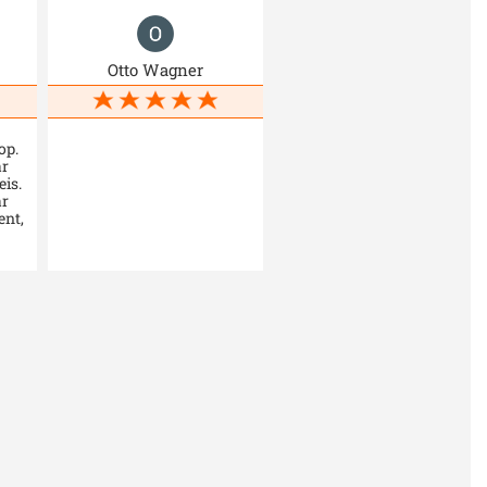
Otto Wagner
op.
ar
eis.
ar
ent,