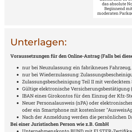
das absolute N
Beginnend mit
moderaten Parkg
(30 Cent je halbe
wo bekommt man 
etwas? Also dafü
mal 7 von 5 zu ve
Sternen :) Ich wa
Unterlagen:
min vor meinem
dort, also Numme
und seelisch auf
Voraussetzungen für den Online-Antrag (Falls bei dies
warten vorberei
gerade der den Si
erreicht *dingdo
nur bei Neuzulassung: ein fabrikneues Fahrzeug
meine nummer s
nur bei Wiederzulassung: Zulassungsbescheinigu
der Reihe.... die
würde ich 10 vo
Zulassungsbescheinigung Teil II mit verdecktem 
vergebenen Pu
Gültige elektronische Versicherungsbestätigun
geben. Ich durfte 
einer sehr freun
IBAN eines Girokontos für den Einzug der Kfz-St
Dame Platz nehm
Neuer Personalausweis (nPA) oder elektronischer 
bediente mich fr
und professione
oder ein Smartphone mit kostenloser "AusweisAp
nochmal ein her
Nach der Anmeldung werden die persönlichen D
Dankeschön :) schn
erwartet waren 
Bei einer Juristischen Person wie z.B. GmbH
Anhänger umgem
Unternehmenskonto BUND mit ELSTER-Zertifika
Ich war VOR m