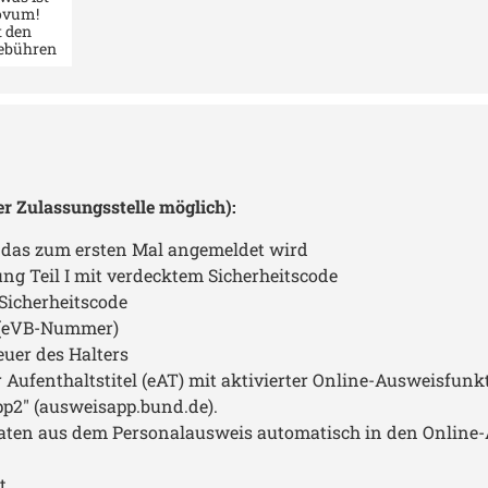
ovum!
 den
ebühren
 Stunde)
noch so
r schon
rgebenen
r gut 10
 Termin
r ziehen
s lange
er Zulassungsstelle möglich):
ten...
tzplatz
ng* war
, das zum ersten Mal angemeldet wird
chon an
ng Teil I mit verdecktem Sicherheitscode
ses mal
n 5 zu
Sicherheitscode
nkten
g (eVB-Nummer)
dann bei
dlichen
euer des Halters
en. Sie
Aufenthaltstitel (eAT) mit aktivierter Online-Ausweisfunkt
eundlich
ll. Da
p2" (ausweisapp.bund.de).
zliches
aten aus dem Personalausweis automatisch in den Onlin
eller als
Pkw und
eldet.
t
einem