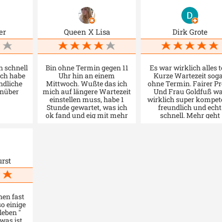
er
Queen X Lisa
Dirk Grote
n schnell
Bin ohne Termin gegen 11
Es war wirklich alles t
ich habe
Uhr hin an einem
Kurze Wartezeit sog
undliche
Mittwoch. Wußte das ich
ohne Termin. Fairer Pr
nüber
mich auf längere Wartezeit
Und Frau Goldfuß w
einstellen muss, habe 1
wirklich super kompet
Stunde gewartet, was ich
freundlich und echt
ok fand und eig mit mehr
schnell. Mehr geht
gerechnet. Die Dame war
eigentlich nicht. 👍
sehr nett und hat schnell
mein Auto umgemeldet.
Hat vllt 5 min gedauert
denn war alles geregelt.
rst
nen fast
o einige
leben "
was ist