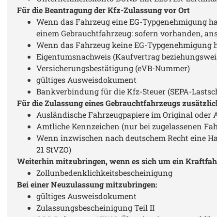
eigentlichen T
Für die Beantragung der Kfz-Zulassung vor Ort
wieder an meine
Wenn das Fahrzeug eine EG-Typgenehmigung hat,
Also rundum ein
positive Erfahru
einem Gebrauchtfahrzeug: sofern vorhanden, ans
ich könnte wür
Wenn das Fahrzeug keine EG-Typgenehmigung hat
wesentlich mehr
vergeben. Vielen 
Eigentumsnachweis (Kaufvertrag beziehungswe
den guten Serv
Versicherungsbestätigung (eVB-Nummer)
gültiges Ausweisdokument
Bankverbindung für die Kfz-Steuer (SEPA-Lastsc
Für die Zulassung eines Gebrauchtfahrzeugs zusätzlic
Ausländische Fahrzeugpapiere im Original oder
Amtliche Kennzeichen (nur bei zugelassenen Fa
Wenn inzwischen nach deutschem Recht eine Hau
21 StVZO)
Weiterhin mitzubringen, wenn es sich um ein Kraftfah
Zollunbedenklichkeitsbescheinigung
Bei einer Neuzulassung mitzubringen:
gültiges Ausweisdokument
Zulassungsbescheinigung Teil II