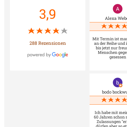
3,9
Alexa Web
Mit Termin ist ma
288 Rezensionen
an der Reihe und 
bis jetzt nur fre
Menschen gege
gesessen
bodo bockwu
Ich habe mit mei
60 Jahren schon s
Zulassungen "er
dürfen aber so et