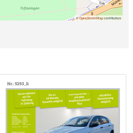
©
contributors
OpenStreetMap
Nr.: 5293_li