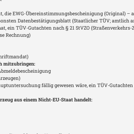
ermin
m Auto.
 die EWG-Übereinstimmungsbescheinigung (Original) – auch
e sehr
ng. Wenn
onsten Datenbestätigungsblatt (Staatlicher TÜV; amtlich a
de ich
, ein TÜV-Gutachten nach § 21 StVZO (Straßenverkehrs-Z
 Sterne
Dank für
ise Rechnung)
ice!
hriftmandat)
h mitzubringen:
 Abmeldebescheinigung
hrzeugen)
ptuntersuchung fällig gewesen wäre, ein TÜV-Gutachten n
rzeug aus einem Nicht-EU-Staat handelt: