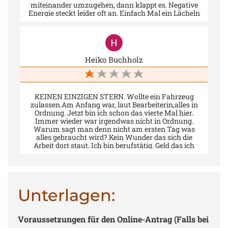
miteinander umzugehen, dann klappt es. Negative
Energie steckt leider oft an. Einfach Mal ein Lächeln
schenken...
Heiko Buchholz
KEINEN EINZIGEN STERN. Wollte ein Fahrzeug
zulassen.Am Anfang war, laut Bearbeiterin,alles in
Ordnung. Jetzt bin ich schon das vierte Mal hier.
Immer wieder war irgendwas nicht in Ordnung.
Warum sagt man denn nicht am ersten Tag was
alles gebraucht wird? Kein Wunder das sich die
Arbeit dort staut. Ich bin berufstätig. Geld das ich
nicht verdienen kann. Wenn ich meine Steuer nicht
bezahle bekommen die dort keinen Lohn. Dann
würde ich gerne mal sehen was die dazu sagen. So
einen schlechten Service habe ich noch nie erlebt. Ich
versuche schon seit mehreren Tagen die
Unterlagen:
Fahrzeugzulassung zu erreichen, leider ohne Erfolg.
Frau Frehse war wohl die letzte Frau mit der man
fachlich reden konnte. Die Bearbeiterinen dort
Voraussetzungen für den Online-Antrag (Falls bei
werden immer jünger, schön aber mit dem Umgang
anderen gegenüber haben Sie noch sehr viel zu