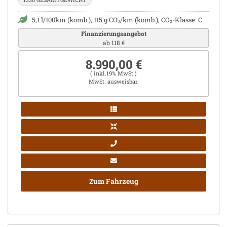
5,1 l/100km (komb.), 115 g CO
/km (komb.), CO₂-Klasse: C
2
Finanzierungsangebot
ab 118 €
8.990,00 €
( inkl.19% MwSt.)
MwSt. ausweisbar.
Zum Fahrzeug