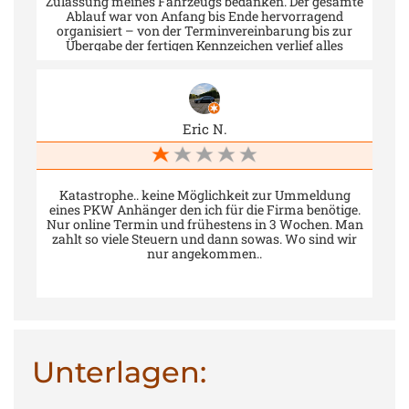
Zulassung meines Fahrzeugs bedanken. Der gesamte
unkompliziert dazwischen schieben kann, wenn
Ablauf war von Anfang bis Ende hervorragend
ohnehin nichts los ist! Da muss dringend
organisiert – von der Terminvereinbarung bis zur
nachgebessert werden!
Übergabe der fertigen Kennzeichen verlief alles
reibungslos und professionell. Ein besonderer Dank
gilt Frau Vivien, die mich freundlich, engagiert und
kompetent betreut hat. Ihre Unterstützung hat den
gesamten Prozess besonders angenehm gemacht.
Vielen Dank an das gesamte Team für den
Eric N.
ausgezeichneten Service!
Katastrophe.. keine Möglichkeit zur Ummeldung
eines PKW Anhänger den ich für die Firma benötige.
Nur online Termin und frühestens in 3 Wochen. Man
zahlt so viele Steuern und dann sowas. Wo sind wir
nur angekommen..
Unterlagen: