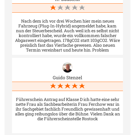
Nach dem ich vor drei Wochen hier mein neues
Fahrzeug (Plug-In-Hybrid) angemeldet habe, kam
nun der Steuerbescheid. Auch weil ich es selbst nicht
kontrolliert habe, wurde ein vollkommen falscher
Abgaswert eingetragen. 178gCO2 statt 103gCO2. Wäre
preislich fast das Vierfache gewesen. Also neuen
Termin vereinbart und heute hin. Problem
geschildert und die Mitarbeiterin war bemüht, um
sich diesem anzunehmen. Nach 10minütiger
Rücksprache mit einer Kollegin bekam ich die
Antwort, man könne mir 145gCO2 „anbieten“ und
eintragen. So steht es wohl in den Fahrzeugdaten als
Guido Stenzel
kombinierter Wert. Bitte was? Anbieten? NEIN! Es ist
doch keine Auktion! Das kann nicht sein! Genervt
legte sie mir die Papiere vor und zeigte auch die
„kombinierte 145“. (Okay es war wirklich winzig
gedruckt.) Ich las mir die Minischrift durch,
Führerschein Antrag auf Klasse D ich hatte eine sehr
währenddessen Sie meinte, dass der Warteraum voll
nette Frau als Sachbearbeiterin Frau Ferchow war in
sei und noch andere ihren Termin wahrnehmen
ihr Sachgebiet fachlich Freundlich gewissenhaft und
möchten. Dann zog Sie noch einen männlichen
alles ging reibungslos über die Bühne. Vielen Dank an
Kollegen zur Unterstützung hinzu, welcher mir das
die Führerscheinstelle Rostock
Gleiche mit den 145gCO2 zu verkaufen versuchte,
während auch dieser auf die Fahrzeugdaten schaute.
Als ich Ihnen dann auf das Wort „consumption“