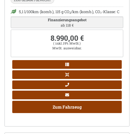
5,1 l/100km (komb.), 115 g CO
/km (komb.), CO₂-Klasse: C
2
Finanzierungsangebot
ab 118 €
8.990,00 €
( inkl.19% MwSt.)
MwSt. ausweisbar.
Zum Fahrzeug