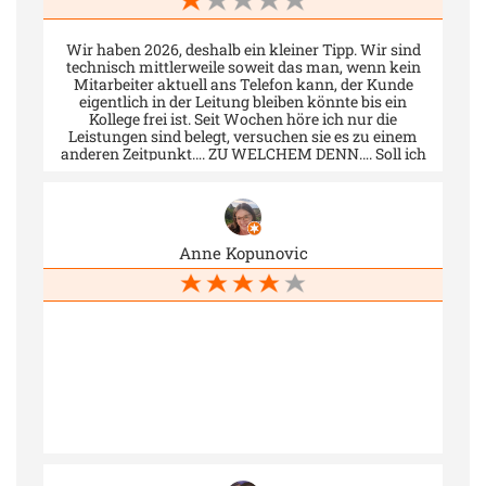
Wir haben 2026, deshalb ein kleiner Tipp. Wir sind
technisch mittlerweile soweit das man, wenn kein
Mitarbeiter aktuell ans Telefon kann, der Kunde
eigentlich in der Leitung bleiben könnte bis ein
Kollege frei ist. Seit Wochen höre ich nur die
Leistungen sind belegt, versuchen sie es zu einem
anderen Zeitpunkt…. ZU WELCHEM DENN…. Soll ich
meine Arbeit kündigen um genug Zeit zu haben im
Minutentakt anzurufen bis ich durchkomme ??
NACHTRAG: auch schön zu sehen wie hier auf 5
Sterne Bewertungen reagiert wird, aber nicht auf die
schlechten.
Anne Kopunovic