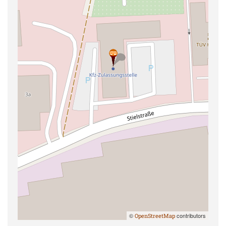
©
contributors
OpenStreetMap