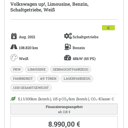
Volkswagen up!, Limousine, Benzin,
Schaltgetriebe, Weiß
C
Aug. 2021
Schaltgetriebe
108.820 km
Benzin
Weiß
48kW (65 PS)
PKW
LIMOUSINE
GEBRAUCHTFAHRZEUG
FAHRBEREIT
4/5 TÜREN
LAGERFAHRZEUG
1330 GESAMTGEWICHT
5,1 l/100km (komb.), 115 g CO
/km (komb.), CO₂-Klasse: C
2
Finanzierungsangebot
ab 118 €
8.990,00 €