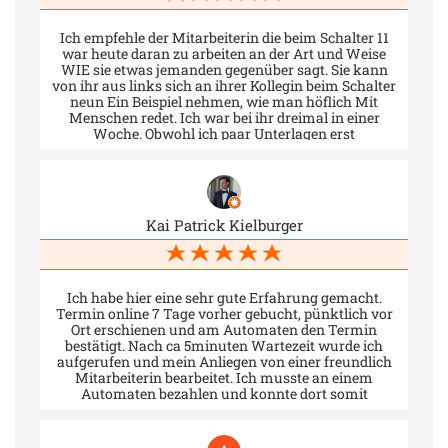
Ich empfehle der Mitarbeiterin die beim Schalter 11
war heute daran zu arbeiten an der Art und Weise
WIE sie etwas jemanden gegenüber sagt. Sie kann
von ihr aus links sich an ihrer Kollegin beim Schalter
neun Ein Beispiel nehmen, wie man höflich Mit
Menschen redet. Ich war bei ihr dreimal in einer
Woche. Obwohl ich paar Unterlagen erst
nachträglich eingereicht habe, war sie trotzdem bis
zum Ende maximal sympathisch.
Kai Patrick Kielburger
Ich habe hier eine sehr gute Erfahrung gemacht.
Termin online 7 Tage vorher gebucht, pünktlich vor
Ort erschienen und am Automaten den Termin
bestätigt. Nach ca 5minuten Wartezeit wurde ich
aufgerufen und mein Anliegen von einer freundlich
Mitarbeiterin bearbeitet. Ich musste an einem
Automaten bezahlen und konnte dort somit
Kreditkarte bezahlen. Ingesamt war ich höchstens 15
Minuten vor Ort, einfach perfekt.