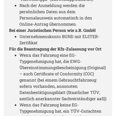
Erfolg. Habt Ihr sowas auch schon erlebt? Wie kann
ich mich dagegen wehren? Zumindest das Geld
Nach der Anmeldung werden die
zurück verlangen für die Online-Zulassung? Kennt
persönlichen Daten aus dem
sich hier wer aus? Conny
Personalausweis automatisch in den
Online-Antrag übernommen.
Bei einer Juristischen Person wie z.B. GmbH
Unternehmenskonto BUND mit ELSTER-
Zertifikat
Für die Beantragung der Kfz-Zulassung vor Ort
Wenn das Fahrzeug eine EG-
Typgenehmigung hat, die EWG-
Übereinstimmungsbescheinigung (Original)
– auch Certificate of Conformity (COC)
genannt (bei einem Gebrauchtfahrzeug:
sofern vorhanden, ansonsten
Datenbestätigungsblatt (Staatlicher TÜV;
amtlich anerkannter Sachverständiger aaS))
Wenn das Fahrzeug keine EG-
Typgenehmigung hat, ein TÜV-Gutachten