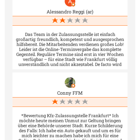
Alessandro Reggi (ar)
Das Team in der Zulassungsstelle ist einfach
großartig: freundlich, kompetent und ausgesprochen
hilfsbereit. Die Mitarbeitenden verdienen großes Lob!
Leider ist die Online-Terminvergabe das komplette
Gegenteil. Reguläre Termine sind erst in vier Wochen
verfügbar – für eine Stadt wie Frankfurt völlig
unverständlich und nicht akzeptabel. De facto wird
man dazu gedrängt, kostenpflichtige Dienstleister zu
nutzen. Die einzige Alternative ist, sich morgens
Punkt 6:59 Uhr vor den Rechner zu setzen und mit
etwas Glück einen kurzfristig freigeschalteten
Termin zu ergattern. Dafür bleiben gefühlt nur
Conny FFM
wenige Sekunden – verpasst man das Zeitfenster,
heißt es wieder: vier Wochen warten. Das wirkt eher
wie eine Lotterie als wie ein funktionierendes
Terminvergabesystem. Mir selbst wurde einer dieser
heiß begehrten Termine angezeigt und bestätigt. Ich
*Bewertung Kfz-Zulassungstelle Frankfurt* Ich
habe ihn sofort per email rück-bestätigt – nur um
möchte heute meinen Unmut zur Geltung bringen
wenige Augenblicke später eine Absage zu erhalten
über eine Behörde unserer Stadt. Kurze Schilderung
(siehe Fotos). Solche Erlebnisse sind einfach
des Falls: Ich habe ein Auto gekauft und um es für
frustrierend und wirken auf Betroffene fast schon
mich leichter zu machen habe ich mich für eine
sadistisch. Man bekommt fast den Eindruck, die