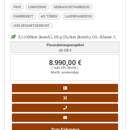
PKW
LIMOUSINE
GEBRAUCHTFAHRZEUG
FAHRBEREIT
4/5 TÜREN
LAGERFAHRZEUG
1330 GESAMTGEWICHT
5,1 l/100km (komb.), 115 g CO
/km (komb.), CO₂-Klasse: C
2
Finanzierungsangebot
ab 118 €
8.990,00 €
( inkl.19% MwSt.)
MwSt. ausweisbar.
Zum Fahrzeug