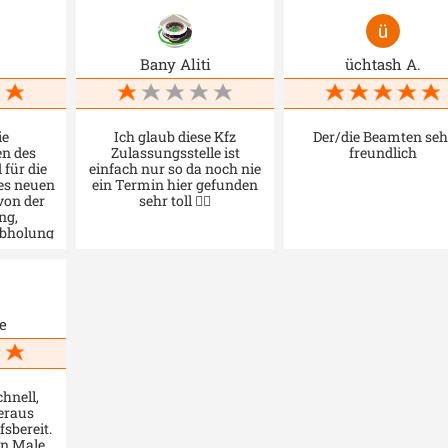
Bany Aliti
üchtash A.
ie
Ich glaub diese Kfz
Der/die Beamten seh
en des
Zulassungsstelle ist
freundlich
für die
einfach nur so da noch nie
es neuen
ein Termin hier gefunden
von der
sehr toll 👍🏼
ng,
Abholung
e haben
onisch
 zur
ben. Das
beitet
e
gernah,
 und war
undlich.
icher
a nehme
chnell,
ahrt aus
beraus
n Kauf,
fsbereit.
ftigen
en Male