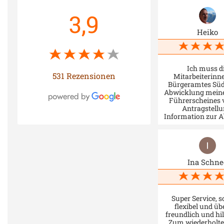
3,9
Heiko
Ich muss d
531 Rezensionen
Mitarbeiterinn
Bürgeramtes Süd 
Abwicklung mein
Führerscheines 
Antragstellu
Information zur 
(per Mail und Si
sich sogar telef
gemeldet) bis
Abholung sehr lo
gesamte Team ar
Ina Schne
hier äußerst bür
serviceorientiert
jederzeit sehr fre
Klasse persönl
Bürgerservice! D
Super Service, s
ich die lange Anf
flexibel und ü
Nürnberg gerne i
freundlich und hil
auch bei zukün
Zum wiederholt