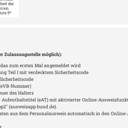
emen.
beit der
rren
lute 5*
ch top!
er Zulassungsstelle möglich):
, das zum ersten Mal angemeldet wird
ng Teil I mit verdecktem Sicherheitscode
Sicherheitscode
g (eVB-Nummer)
euer des Halters
Aufenthaltstitel (eAT) mit aktivierter Online-Ausweisfunkt
p2" (ausweisapp.bund.de).
aten aus dem Personalausweis automatisch in den Onlin
t