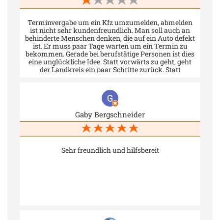
Terminvergabe um ein Kfz umzumelden, abmelden
ist nicht sehr kundenfreundlich. Man soll auch an
behinderte Menschen denken, die auf ein Auto defekt
ist. Er muss paar Tage warten um ein Termin zu
bekommen. Gerade bei berufstätige Personen ist dies
eine unglückliche Idee. Statt vorwärts zu geht, geht
der Landkreis ein paar Schritte zurück. Statt
Freiraum, werden Kunden gegeißelt. Wo bleibt
Flexibilität. Was funktioniert noch in Deutschland,
wenn auf der Gemeinde eine Bürokratie herrscht.
Online Anmeldung ist dermassen unübersichtlich
und es wird erwarte sich bei den Behördengänge
Gaby Bergschneider
auszukennen. Hat man bei den Angaben ein Fehler
gemacht, braucht man scheinbar ein neuen Termin.
Auch wenn man ein Auto ummeldet online wird
Elster ID, Bayern ID, Bundes ID benötigt. Ist dies ein
Beitrag zum Klimaschutz? Bitte melden Sie kein Auto
Sehr freundlich und hilfsbereit
an! SCHADE, DASS DIESES LANDRATSAMT GEGEN
SEINE BÜRGER IST! Ab heute ist Landkreis
Wunsiedel kein Freiraum sondern eine Geißelung