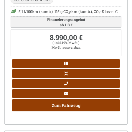
5,1 l/100km (komb.), 115 g CO
/km (komb.), CO₂-Klasse: C
2
Finanzierungsangebot
ab 118 €
8.990,00 €
( inkl.19% MwSt.)
MwSt. ausweisbar.
Zum Fahrzeug