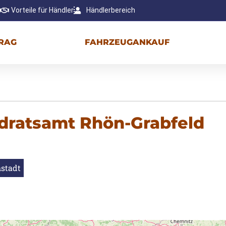
Vorteile für Händler
Händlerbereich
RAG
FAHRZEUGANKAUF
ndratsamt Rhön-Grabfeld
hstadt