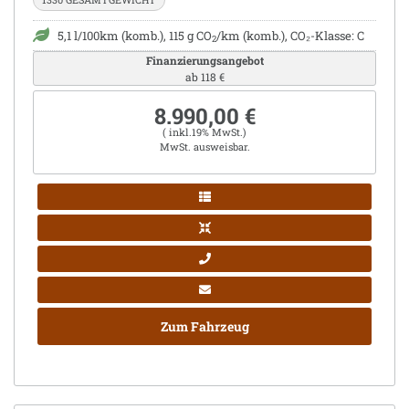
5,1 l/100km (komb.), 115 g CO
/km (komb.), CO₂-Klasse: C
2
Finanzierungsangebot
ab 118 €
8.990,00 €
( inkl.19% MwSt.)
MwSt. ausweisbar.
Zum Fahrzeug