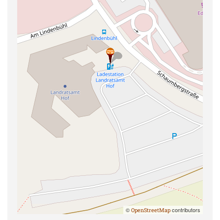
©
contributors
OpenStreetMap