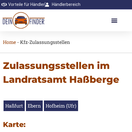
Vorteile für Händler
Händlerbereich
Home
-
Kfz-Zulassungsstellen
Zulassungsstellen im
Landratsamt Haßberge
Haßfurt
Ebern
Hofheim (Ufr)
Karte: