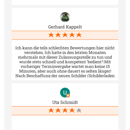
Gerhard Kappelt
Ich kann die teils schlechten Bewertungen hier nicht
verstehen. Ich hatte in den letzten Monaten
mehrmals mit dieser Zulassungsstelle zu tun und
wurde stets schnell und kompetent 'bedient'! Mit
vorheriger Terminvergabe wartet man keine 15
Minuten, aber auch ohne dauert es selten länger!
Nach Beschaffung der neuen Schilder (Schilderladen
direkt gegenüber!) muss man nicht nochmal warten,
sondern geht direkt wieder rein - und fertig! Das alles
verdient nicht weniger als die volle Punktzahl! IT-
Probleme habe ich dort bisher noch nicht miterlebt.
Klar ist das lästig, wenn man seinen eigenen Tag
Uta Schmidt
rund um diese eine Kfz-Zulassung geplant hat, aber
das ist doch nicht die Schuld der dortigen stets sehr
kompetenten, fleißigen und zu mir auch immer sehr
freundlichen und hilfsbereiten Mitarbeiter/innen!
Hier gilt wohl das alte Sprichwort: 'Wie man in den
Wald hinein schreit...' - und das sicher absolut zu