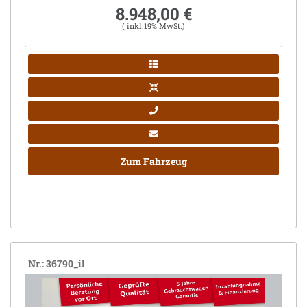
8.948,00 €
( inkl.19% MwSt.)
Zum Fahrzeug
Nr.: 36790_il