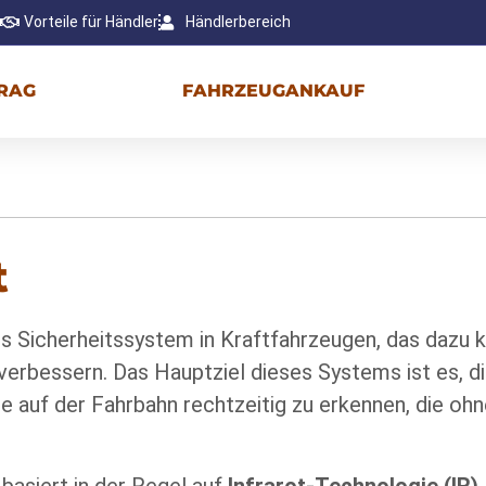
Vorteile für Händler
Händlerbereich
RAG
FAHRZEUGANKAUF
t
ches Sicherheitssystem in Kraftfahrzeugen, das dazu 
verbessern. Das Hauptziel dieses Systems ist es, d
ere auf der Fahrbahn rechtzeitig zu erkennen, die o
basiert in der Regel auf
Infrarot-Technologie (IR)