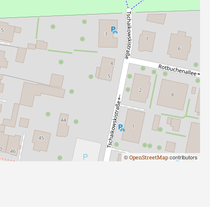
©
contributors
OpenStreetMap