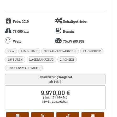
Febr. 2019
Schaltgetriebe
77.000 km
Benzin
Weiß
70kW (95 PS)
PKW
LIMOUSINE
GEBRAUCHTFAHRZEUG
FAHRBEREIT
4/5 TÜREN
LAGERFAHRZEUG
2 ACHSEN
1695 GESAMTGEWICHT
Finanzierungsangebot
ab 148 €
9.970,00 €
( inkl.19% MwSt.)
MwSt. ausweisbar.