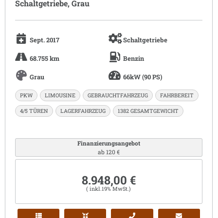
Schaltgetriebe, Grau
Sept. 2017
Schaltgetriebe
68.755 km
Benzin
Grau
66kW (90 PS)
PKW
LIMOUSINE
GEBRAUCHTFAHRZEUG
FAHRBEREIT
4/5 TÜREN
LAGERFAHRZEUG
1382 GESAMTGEWICHT
Finanzierungsangebot
ab 120 €
8.948,00 €
( inkl.19% MwSt.)