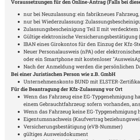
Voraussetzungen für den Online-Antrag (Falls bei dies
nur bei Neuzulassung: ein fabrikneues Fahrzeug
nur bei Wiederzulassung: Zulassungsbescheinigu
Zulassungsbescheinigung Teil II mit verdecktem 
Gültige elektronische Versicherungsbestätigun
IBAN eines Girokontos für den Einzug der Kfz-St
Neuer Personalausweis (nPA) oder elektronischer 
oder ein Smartphone mit kostenloser "AusweisAp
Nach der Anmeldung werden die persönlichen D
Bei einer Juristischen Person wie z.B. GmbH
Unternehmenskonto BUND mit ELSTER-Zertifika
Für die Beantragung der Kfz-Zulassung vor Ort
Wenn das Fahrzeug eine EG-Typgenehmigung hat,
einem Gebrauchtfahrzeug: sofern vorhanden, ans
Wenn das Fahrzeug keine EG-Typgenehmigung hat
Eigentumsnachweis (Kaufvertrag beziehungswe
Versicherungsbestätigung (eVB-Nummer)
gültiges Ausweisdokument