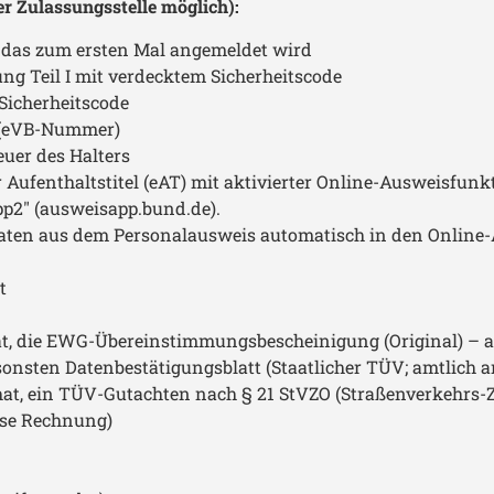
er Zulassungsstelle möglich):
, das zum ersten Mal angemeldet wird
ng Teil I mit verdecktem Sicherheitscode
Sicherheitscode
g (eVB-Nummer)
euer des Halters
Aufenthaltstitel (eAT) mit aktivierter Online-Ausweisfunkt
p2" (ausweisapp.bund.de).
aten aus dem Personalausweis automatisch in den Onlin
t
 die EWG-Übereinstimmungsbescheinigung (Original) – auch
onsten Datenbestätigungsblatt (Staatlicher TÜV; amtlich a
, ein TÜV-Gutachten nach § 21 StVZO (Straßenverkehrs-Z
ise Rechnung)