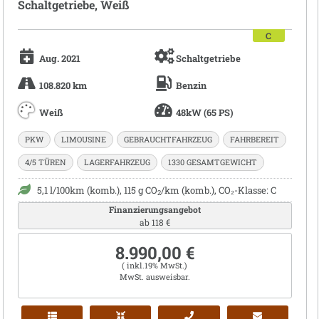
Schaltgetriebe, Weiß
C
Aug. 2021
Schaltgetriebe
108.820 km
Benzin
Weiß
48kW (65 PS)
PKW
LIMOUSINE
GEBRAUCHTFAHRZEUG
FAHRBEREIT
4/5 TÜREN
LAGERFAHRZEUG
1330 GESAMTGEWICHT
5,1 l/100km (komb.), 115 g CO
/km (komb.), CO₂-Klasse: C
2
Finanzierungsangebot
ab 118 €
8.990,00 €
( inkl.19% MwSt.)
MwSt. ausweisbar.