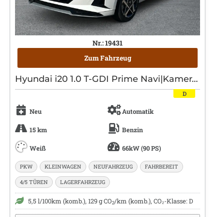
Nr.: 19431
Zum Fahrzeug
Hyundai i20 1.0 T-GDI Prime Navi|Kamera|BOSE
D
Neu
Automatik
15 km
Benzin
Weiß
66kW (90 PS)
PKW
KLEINWAGEN
NEUFAHRZEUG
FAHRBEREIT
4/5 TÜREN
LAGERFAHRZEUG
5,5 l/100km (komb.), 129 g CO
/km (komb.), CO₂-Klasse: D
2