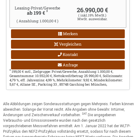
Leasing-Privat/Gewerbe
26.990,00 €
3
ab 199 €
( inkl.19% MwSt.)
MwSt. ausweisbar.
( Anzahlung: 1.000,00 € )
Merken
Vergleichen
Kontakt
Anfrage
3
199,00 € mtl., Zielgruppe: Privat/Gewerbe, Anzahlung: 1.000,00 €,
Gesamtsumme: 10.552,00 €, Nettokreditbetrag: 25.990,00 €, Sollzinssatz:
4,79 %, eff. Jahreszins: 4,99 %, Mehrkilometer: 9,92 €, Minderkilometer:
5,67 €, Allane SE , Parkring 33 , 85748 Garching bei München,
Alle Abbildungen zeigen Sonderausstattungen gegen Mehrpreis. Farben können
abweichen. Solange der Vorrat reicht. Alle Angaben ohne Gewähr. Irrtümer,
DAT
Änderungen und Zwischenverkauf vorbehalten.
Die angegebenen
Verbrauchs- und Emissionswerte wurden nach den gesetzlich
vorgeschriebenen Messverfahren ermittelt. Am 1. Januar 2022 hat der WLTP-
Prüfzyklus den NEFZ-Prüfzyklus vollständig ersetzt, sodass für nach diesem
Datum neu typgenehmigte Fahrzeuge keine NEFZ-Werte vorliegen. Die Angaben