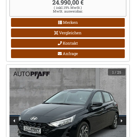
24.990,00 €
( inkl.19% MwSt.)
MwSt. ausweisbar.
Merken
Vergleichen
Kontakt
Anfrage
1
/ 25