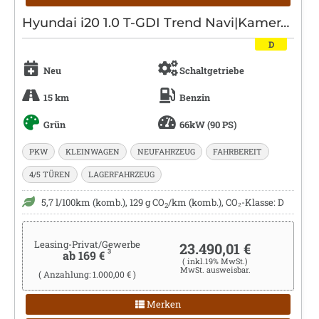
Hyundai i20 1.0 T-GDI Trend Navi|Kamera|Sitzheizung
D
Neu
Schaltgetriebe
15 km
Benzin
Grün
66kW (90 PS)
PKW
KLEINWAGEN
NEUFAHRZEUG
FAHRBEREIT
4/5 TÜREN
LAGERFAHRZEUG
5,7 l/100km (komb.), 129 g CO
/km (komb.), CO₂-Klasse: D
2
Leasing-Privat/Gewerbe
23.490,01 €
3
ab 169 €
( inkl.19% MwSt.)
MwSt. ausweisbar.
( Anzahlung: 1.000,00 € )
Merken