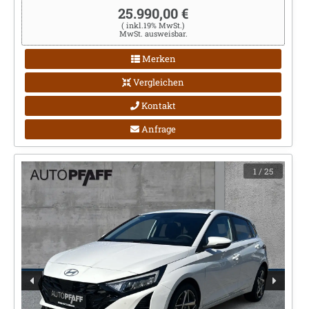
25.990,00 €
( inkl.19% MwSt.)
MwSt. ausweisbar.
Merken
Vergleichen
Kontakt
Anfrage
1
/ 25