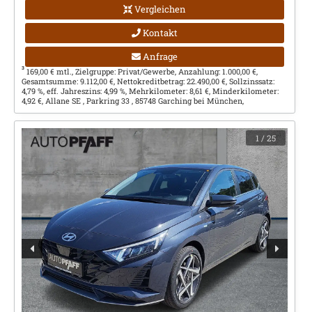
Vergleichen
Kontakt
Anfrage
3
169,00 € mtl., Zielgruppe: Privat/Gewerbe, Anzahlung: 1.000,00 €,
Gesamtsumme: 9.112,00 €, Nettokreditbetrag: 22.490,00 €, Sollzinssatz:
4,79 %, eff. Jahreszins: 4,99 %, Mehrkilometer: 8,61 €, Minderkilometer:
4,92 €, Allane SE , Parkring 33 , 85748 Garching bei München,
1
/ 25