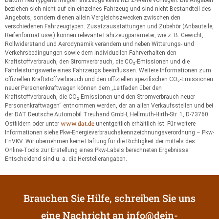
beziehen sich nicht auf ein einzelnes Fahrzeug und sind nicht Bestandteil des
Angebots, sondern dienen allein Vergleichszwecken zwischen den
verschiedenen Fahrzeugtypen. Zusatzausstattungen und Zubehör (Anbauteile,
Reifenformat usw.) können relevante Fahrzeugparameter, wie z. B. Gewicht,
Rollwiderstand und Aerodynamik verändern und neben Witterungs- und
Verkehrsbedingungen sowie dem individuellen Fahrverhalten den
Kraftstoffverbrauch, den Stromverbrauch, die CO₂-Emissionen und die
Fahrleistungswerte eines Fahrzeugs beeinflussen. Weitere Informationen zum
offiziellen Kraftstoffverbrauch und den offiziellen spezifischen CO₂-Emissionen
neuer Personenkraftwagen können dem „Leitfaden über den
Kraftstoffverbrauch, die CO₂-Emissionen und den Stromverbrauch neuer
Personenkraftwagen“ entnommen werden, der an allen Verkaufsstellen und bei
der DAT Deutsche Automobil Treuhand GmbH, Hellmuth-Hirth-Str. 1, D-73760
www.dat.de
Ostfildern oder unter
unentgeltlich erhältlich ist. Für weitere
Informationen siehe Pkw-Energieverbrauchskennzeichnungsverordnung – Pkw-
EnVKV. Wir übernehmen keine Haftung für die Richtigkeit der mittels des
Online-Tools zur Erstellung eines Pkw-Labels berechneten Ergebnisse.
Entscheidend sind u. a. die Herstellerangaben.
Brauchen Sie Hilfe, schreiben Sie uns
eine Nachricht an
info@dein-