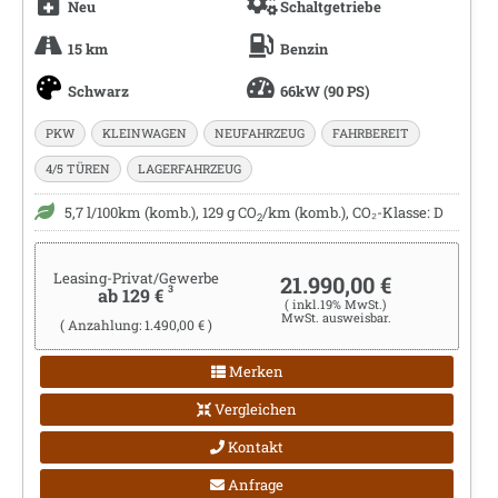
Neu
Schaltgetriebe
15 km
Benzin
Schwarz
66kW (90 PS)
PKW
KLEINWAGEN
NEUFAHRZEUG
FAHRBEREIT
4/5 TÜREN
LAGERFAHRZEUG
5,7 l/100km (komb.), 129 g CO
/km (komb.), CO₂-Klasse: D
2
Leasing-Privat/Gewerbe
21.990,00 €
3
ab 129 €
( inkl.19% MwSt.)
MwSt. ausweisbar.
( Anzahlung: 1.490,00 € )
Merken
Vergleichen
Kontakt
Anfrage