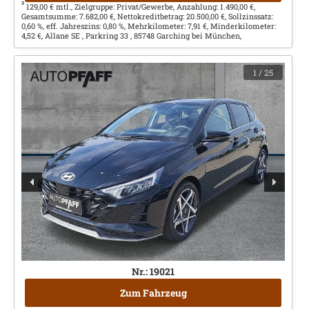
3
129,00 € mtl., Zielgruppe: Privat/Gewerbe, Anzahlung: 1.490,00 €,
Gesamtsumme: 7.682,00 €, Nettokreditbetrag: 20.500,00 €, Sollzinssatz:
0,60 %, eff. Jahreszins: 0,80 %, Mehrkilometer: 7,91 €, Minderkilometer:
4,52 €, Allane SE , Parkring 33 , 85748 Garching bei München,
1
/ 25
Nr.: 19021
Zum Fahrzeug