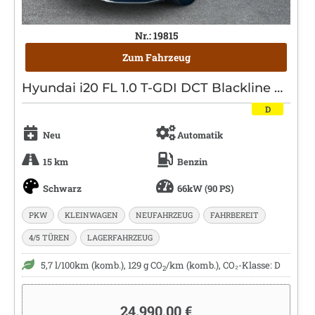
Nr.: 19815
Zum Fahrzeug
Hyundai i20 FL 1.0 T-GDI DCT Blackline Navi|Kamera|BOSE
D
Neu
Automatik
15 km
Benzin
Schwarz
66kW (90 PS)
PKW
KLEINWAGEN
NEUFAHRZEUG
FAHRBEREIT
4/5 TÜREN
LAGERFAHRZEUG
5,7 l/100km (komb.), 129 g CO
/km (komb.), CO₂-Klasse: D
2
24.990,00 €