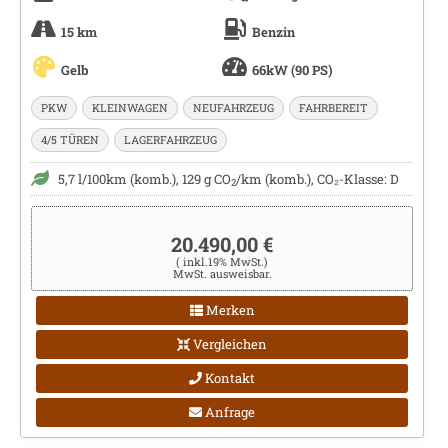
15 km
Benzin
Gelb
66kW (90 PS)
PKW
KLEINWAGEN
NEUFAHRZEUG
FAHRBEREIT
4/5 TÜREN
LAGERFAHRZEUG
5,7 l/100km (komb.), 129 g CO
/km (komb.), CO₂-Klasse: D
2
20.490,00 €
( inkl.19% MwSt.)
MwSt. ausweisbar.
Merken
Vergleichen
Kontakt
Anfrage