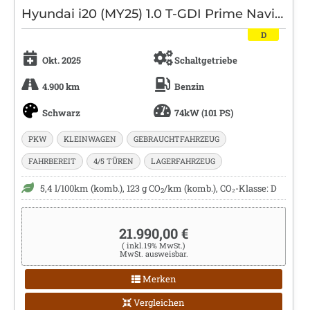
Hyundai i20 (MY25) 1.0 T-GDI Prime Navi|Kamera|LED
D
Okt. 2025
Schaltgetriebe
4.900 km
Benzin
Schwarz
74kW (101 PS)
PKW
KLEINWAGEN
GEBRAUCHTFAHRZEUG
FAHRBEREIT
4/5 TÜREN
LAGERFAHRZEUG
5,4 l/100km (komb.), 123 g CO
/km (komb.), CO₂-Klasse: D
2
21.990,00 €
( inkl.19% MwSt.)
MwSt. ausweisbar.
Merken
Vergleichen