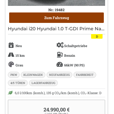
Nr.: 19482
Zum Fahrzeug
Hyundai i20 Hyundai 1.0 T-GDI Prime Navi|Kamera|Bose
D
Neu
Schaltgetriebe
15 km
Benzin
Grau
66kW (90 PS)
PKW
KLEINWAGEN
NEUFAHRZEUG
FAHRBEREIT
4/5 TÜREN
LAGERFAHRZEUG
6,0 l/100km (komb.), 135 g CO
/km (komb.), CO₂-Klasse: D
2
24.990,00 €
( inkl.19% MwSt.)