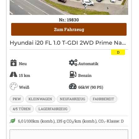
Nr.: 19830
Zum Fahrzeug
Hyundai i20 FL 1.0 T-GDI 2WD Prime Navi|Kamera|Bose
D
Neu
Automatik
15 km
Benzin
Weiß
66kW (90 PS)
PKW
KLEINWAGEN
NEUFAHRZEUG
FAHRBEREIT
4/5 TÜREN
LAGERFAHRZEUG
6,0 l/100km (komb.), 135 g CO
/km (komb.), CO₂-Klasse: D
2