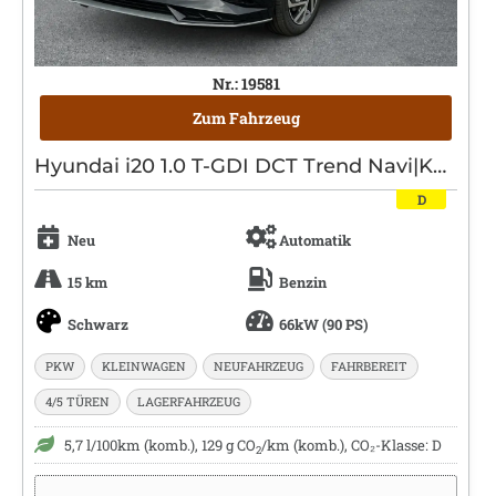
Nr.: 19581
Zum Fahrzeug
Hyundai i20 1.0 T-GDI DCT Trend Navi|Kamera|Sitzheizung
D
Neu
Automatik
15 km
Benzin
Schwarz
66kW (90 PS)
PKW
KLEINWAGEN
NEUFAHRZEUG
FAHRBEREIT
4/5 TÜREN
LAGERFAHRZEUG
5,7 l/100km (komb.), 129 g CO
/km (komb.), CO₂-Klasse: D
2