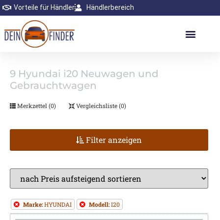
Vorteile für Händler
Händlerbereich
9
Hyundai i20 Neuwagen und
Gebrauchtwagen
Merkzettel (
0
)
Vergleichsliste (
0
)
Filter anzeigen
Marke:
HYUNDAI
Modell:
I20